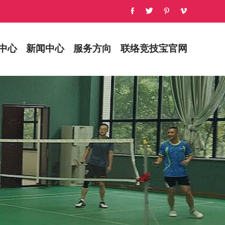
中心
新闻中心
服务方向
联络竞技宝官网