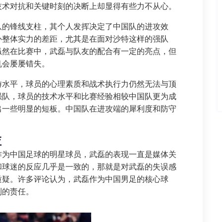
技术对抗和关键时刻的决断上却显得有些力不从心。
队的锋线支柱，其个人发挥决定了中国队的进攻效
补整体实力的差距，尤其是在面对沙特这样的强队
虽然在比赛中，武磊与队友的配合有一定的亮点，但
机会屡屡错失。
游水平，球员的心理素质和战术执行力仍然无法与顶
强队，球员的技术水平和比赛经验相较中国队更为成
出一些明显的短板。中国队在进攻端的犀利度和防守
应
作为中国足球的明星球员，武磊的表现一直是媒体关
和球迷的反应几乎是一致的，那就是对武磊的失误感
质疑。许多评论认为，武磊作为中国男足的核心球
利的责任。