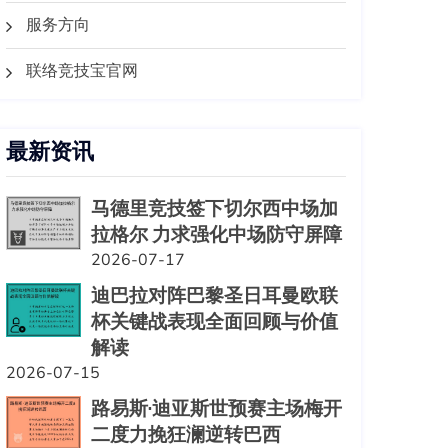
服务方向
联络竞技宝官网
最新资讯
马德里竞技签下切尔西中场加
拉格尔 力求强化中场防守屏障
2026-07-17
迪巴拉对阵巴黎圣日耳曼欧联
杯关键战表现全面回顾与价值
解读
2026-07-15
路易斯·迪亚斯世预赛主场梅开
二度力挽狂澜逆转巴西