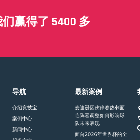
赢得了 5400 多
导航
最新案例
介绍竞技宝
麦迪逊因伤停赛热刺面
临阵容调整如何影响球
案例中心
队未来表现
新闻中心
面向2026年世界杯的全