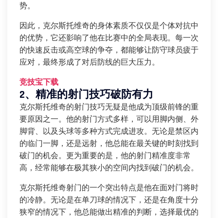
势。
因此，克尔斯托维奇的身体素质不仅仅是个体对抗中
的优势，它还影响了他在比赛中的全局表现。每一次
的快速反击或高空球的争夺，都能够让防守球员疲于
应对，最终形成了对后防线的巨大压力。
竞技宝下载
2、精准的射门技巧破防有力
克尔斯托维奇的射门技巧无疑是他成为顶级前锋的重
要原因之一。他的射门方式多样，可以用脚内侧、外
脚背、以及头球等多种方式完成进攻。无论是禁区内
的临门一脚，还是远射，他总能在最关键的时刻找到
破门的机会。更为重要的是，他的射门精准度非常
高，经常能够在极其狭小的空间内找到破门的机会。
克尔斯托维奇射门的一个突出特点是他在面对门将时
的冷静。无论是在单刀球的情况下，还是在角度十分
狭窄的情况下，他总能做出精准的判断，选择最优的