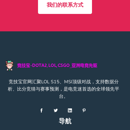
我们的联系方式
竞技宝官网汇聚LOL S15、MSI顶级对战，支持数据分
析、比分竞猜与赛事预测，是电竞迷首选的全球领先平
台。
导航