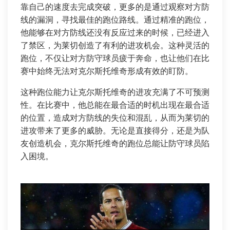
靠自己的速度去完成突破，更多的是通过观察对方防
线的漏洞，寻找最佳的跑位路线。通过精准的跑位，
他能够在对方防线还没有反应过来的时候，已经进入
了禁区，为莱切创造了有利的进攻机会。这种灵活的
跑位，不仅让对方防守球员疲于奔命，也让他们在比
赛中始终无法对克尔斯托维奇形成有效的盯防。
这种跑位能力让克尔斯托维奇的进攻充满了不可预测
性。在比赛中，他总能在最合适的时机出现在最合适
的位置，造成对方防线的失位和混乱，从而为莱切的
进攻带来了更多的威胁。无论是直接得分，还是为队
友创造机会，克尔斯托维奇的跑位总能让防守球员陷
入困境。