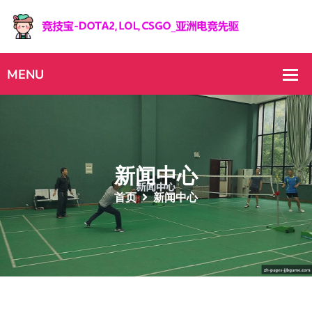
新闻中心
首页
新闻中心