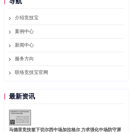
导航
介绍竞技宝
案例中心
新闻中心
服务方向
联络竞技宝官网
最新资讯
马德里竞技签下切尔西中场加拉格尔 力求强化中场防守屏