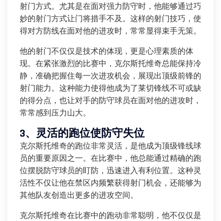
射门方式。尤其是在面对强力防守时，他能够通过巧
妙的射门方式让门将措手不及。这样的射门技巧，使
得对方防线在面对他的进攻时，常常显得束手无策。
他的射门不仅仅是技术的体现，更是心理素质的体
现。在紧张激烈的比赛中，克尔斯托维奇总能保持冷
静，准确把握住每一次进攻机会，展现出顶级前锋的
射门能力。这种能力使得他成为了莱切锋线不可或缺
的得分点，也让对手的防守球员在面对他的进攻时，
常常感到压力山大。
3、灵活的跑位使防守失位
克尔斯托维奇的跑位非常灵活，是他成为顶级锋线球
员的重要原因之一。在比赛中，他总能通过精确的跑
位摆脱防守球员的盯防，迅速进入有利位置。这种灵
活性不仅让他在禁区内频繁获得射门机会，还能够为
其他队友创造出更多的进攻空间。
克尔斯托维奇在比赛中的跑动非常聪明，他不仅仅是