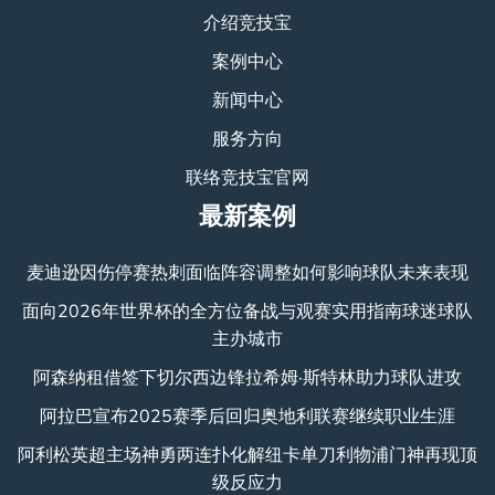
介绍竞技宝
案例中心
新闻中心
服务方向
联络竞技宝官网
最新案例
麦迪逊因伤停赛热刺面临阵容调整如何影响球队未来表现
面向2026年世界杯的全方位备战与观赛实用指南球迷球队
主办城市
阿森纳租借签下切尔西边锋拉希姆·斯特林助力球队进攻
阿拉巴宣布2025赛季后回归奥地利联赛继续职业生涯
阿利松英超主场神勇两连扑化解纽卡单刀利物浦门神再现顶
级反应力