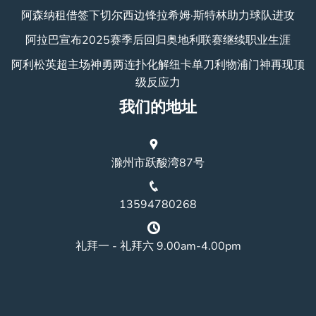
阿森纳租借签下切尔西边锋拉希姆·斯特林助力球队进攻
阿拉巴宣布2025赛季后回归奥地利联赛继续职业生涯
阿利松英超主场神勇两连扑化解纽卡单刀利物浦门神再现顶
级反应力
我们的地址
滁州市跃酸湾87号
13594780268
礼拜一 - 礼拜六 9.00am-4.00pm