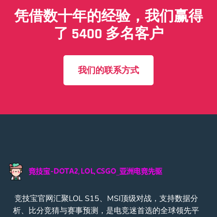
凭借数十年的经验，我们赢得
了 5400 多名客户
我们的联系方式
竞技宝官网汇聚LOL S15、MSI顶级对战，支持数据分
析、比分竞猜与赛事预测，是电竞迷首选的全球领先平