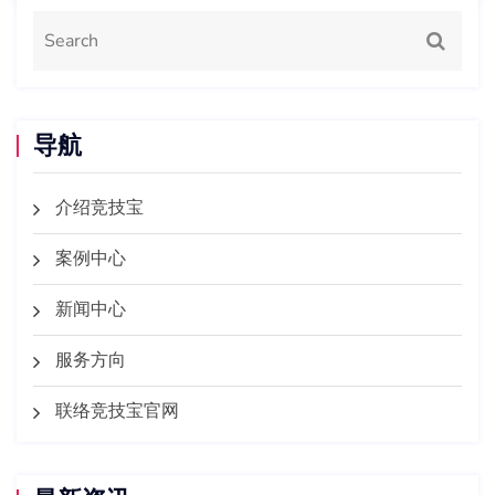
导航
介绍竞技宝
案例中心
新闻中心
服务方向
联络竞技宝官网