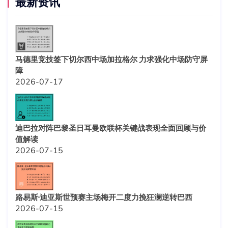
最新资讯
马德里竞技签下切尔西中场加拉格尔 力求强化中场防守屏
障
2026-07-17
迪巴拉对阵巴黎圣日耳曼欧联杯关键战表现全面回顾与价
值解读
2026-07-15
路易斯·迪亚斯世预赛主场梅开二度力挽狂澜逆转巴西
2026-07-15