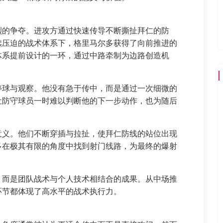
烈的争夺。进攻方通过快速传导不断撕扯拜仁的防
续压迫的战术体系下，格里马尔多获得了向前推进的
体系提前设计的一环，通过中路牵制为边路创造机
停球与观察。他没有急于传中，而是通过一次细微的
让防守球员一时难以判断他的下一步动作，也为随后
意义。他们不断穿插与拉扯，使拜仁防线的站位出现
多在极其有限的角度中找到射门线路，为最终的爆射
，而是团队战术与个人技术相结合的成果。从中场推
环节都体现了高水平的战术执行力。