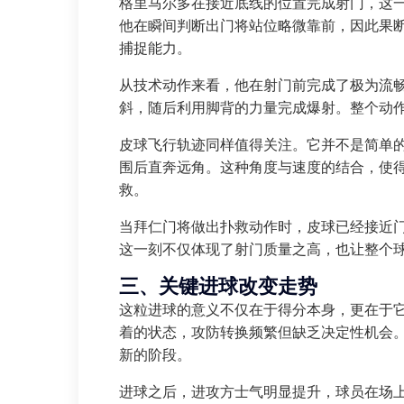
格里马尔多在接近底线的位置完成射门，这
他在瞬间判断出门将站位略微靠前，因此果
捕捉能力。
从技术动作来看，他在射门前完成了极为流
斜，随后利用脚背的力量完成爆射。整个动
皮球飞行轨迹同样值得关注。它并不是简单
围后直奔远角。这种角度与速度的结合，使
救。
当拜仁门将做出扑救动作时，皮球已经接近
这一刻不仅体现了射门质量之高，也让整个
三、关键进球改变走势
这粒进球的意义不仅在于得分本身，更在于
着的状态，攻防转换频繁但缺乏决定性机会
新的阶段。
进球之后，进攻方士气明显提升，球员在场