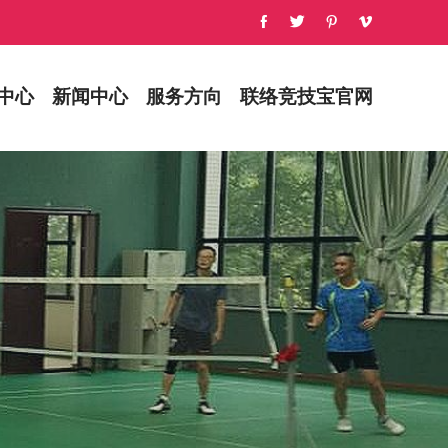
中心
新闻中心
服务方向
联络竞技宝官网