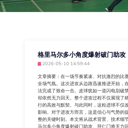
格里马尔多小角度爆射破门助攻
2026-05-10 14:59:44
文章摘要：在一场节奏紧凑、对抗激烈的比
全场气氛。这次进攻从边路迅速推进开始，
法完成了致命一击。皮球犹如一道闪电划破
却依然无力回天。整个进攻过程不仅展现了
行的高效与默契。与此同时，这粒进球不仅
影响。对于进攻方而言，这是信心与气势的
整的关键时刻。本文将从战术背景、技术细
马尔多小角度爆射破门助攻、拜仁门将无力