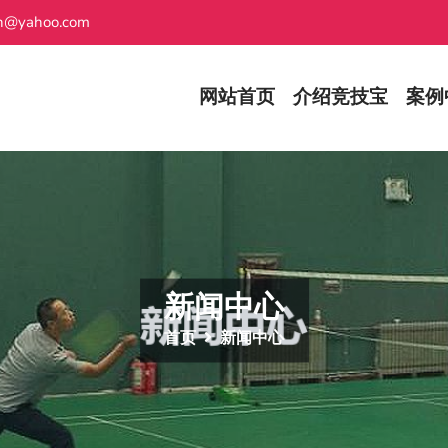
sh@yahoo.com
网站首页
介绍竞技宝
案例
新闻中心
首页
新闻中心