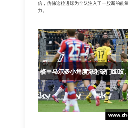
信，仿佛这粒进球为全队注入了一股新的能
力。