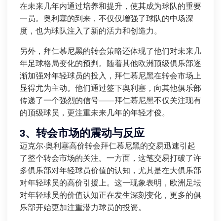
在未来几年内通过培养和提升，使其成为球队的重要
一员。奥利塞的到来，不仅仅增强了球队的中场深
度，也为球队注入了新的活力和创造力。
另外，拜仁慕尼黑的转会策略还体现了他们对未来几
年足球格局变化的预判。随着其他欧洲顶级俱乐部逐
渐加强对年轻球员的投入，拜仁慕尼黑在转会市场上
显得尤为主动。他们通过签下奥利塞，向其他俱乐部
传递了一个强烈的信号——拜仁慕尼黑不仅关注现有
的顶级球员，更注重未来几年的年轻才俊。
3、转会市场的震动与反应
迈克尔·奥利塞高价转会拜仁慕尼黑的交易迅速引起
了整个转会市场的关注。一方面，这笔交易打破了许
多俱乐部对年轻球员价值的认知，尤其是在大俱乐部
对年轻球员的高价引援上。这一现象表明，欧洲足坛
对年轻球员的价值认知正在发生深刻变化，更多的俱
乐部开始更加注重潜力球员的投资。