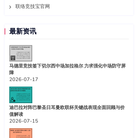
联络竞技宝官网
最新资讯
马德里竞技签下切尔西中场加拉格尔 力求强化中场防守屏
障
2026-07-17
迪巴拉对阵巴黎圣日耳曼欧联杯关键战表现全面回顾与价
值解读
2026-07-15