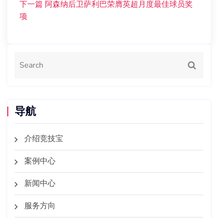
下一篇
阿森纳后卫萨利巴荣膺英超月度最佳球员奖
项
导航
介绍竞技宝
案例中心
新闻中心
服务方向