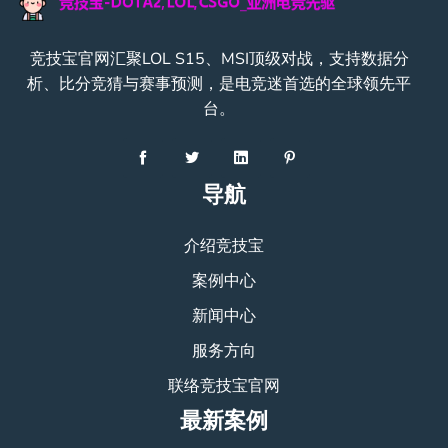
竞技宝官网汇聚LOL S15、MSI顶级对战，支持数据分
析、比分竞猜与赛事预测，是电竞迷首选的全球领先平
台。
导航
介绍竞技宝
案例中心
新闻中心
服务方向
联络竞技宝官网
最新案例