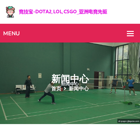
新闻中心
首页
新闻中心