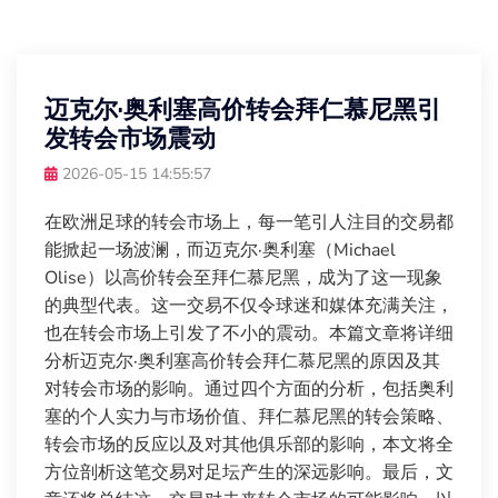
迈克尔·奥利塞高价转会拜仁慕尼黑引
发转会市场震动
2026-05-15 14:55:57
在欧洲足球的转会市场上，每一笔引人注目的交易都
能掀起一场波澜，而迈克尔·奥利塞（Michael
Olise）以高价转会至拜仁慕尼黑，成为了这一现象
的典型代表。这一交易不仅令球迷和媒体充满关注，
也在转会市场上引发了不小的震动。本篇文章将详细
分析迈克尔·奥利塞高价转会拜仁慕尼黑的原因及其
对转会市场的影响。通过四个方面的分析，包括奥利
塞的个人实力与市场价值、拜仁慕尼黑的转会策略、
转会市场的反应以及对其他俱乐部的影响，本文将全
方位剖析这笔交易对足坛产生的深远影响。最后，文