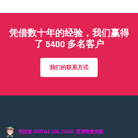
凭借数十年的经验，我们赢得
了 5400 多名客户
我们的联系方式