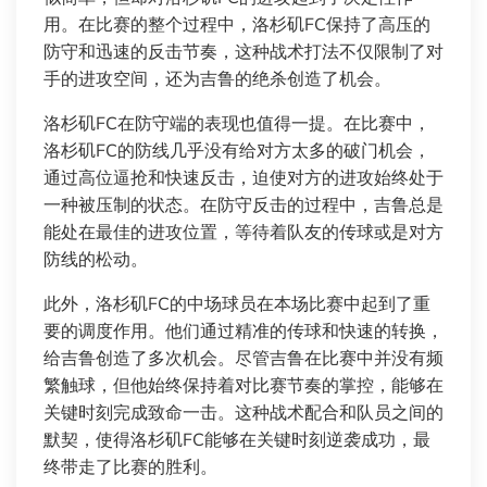
用。在比赛的整个过程中，洛杉矶FC保持了高压的
防守和迅速的反击节奏，这种战术打法不仅限制了对
手的进攻空间，还为吉鲁的绝杀创造了机会。
洛杉矶FC在防守端的表现也值得一提。在比赛中，
洛杉矶FC的防线几乎没有给对方太多的破门机会，
通过高位逼抢和快速反击，迫使对方的进攻始终处于
一种被压制的状态。在防守反击的过程中，吉鲁总是
能处在最佳的进攻位置，等待着队友的传球或是对方
防线的松动。
此外，洛杉矶FC的中场球员在本场比赛中起到了重
要的调度作用。他们通过精准的传球和快速的转换，
给吉鲁创造了多次机会。尽管吉鲁在比赛中并没有频
繁触球，但他始终保持着对比赛节奏的掌控，能够在
关键时刻完成致命一击。这种战术配合和队员之间的
默契，使得洛杉矶FC能够在关键时刻逆袭成功，最
终带走了比赛的胜利。