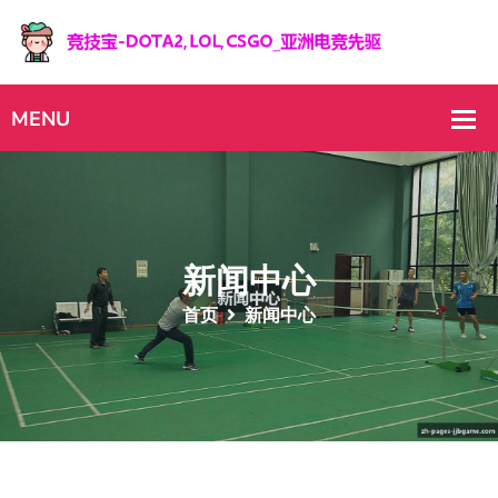
新闻中心
首页
新闻中心