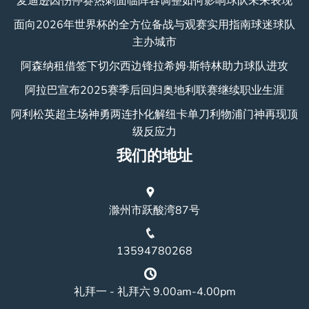
麦迪逊因伤停赛热刺面临阵容调整如何影响球队未来表现
面向2026年世界杯的全方位备战与观赛实用指南球迷球队
主办城市
阿森纳租借签下切尔西边锋拉希姆·斯特林助力球队进攻
阿拉巴宣布2025赛季后回归奥地利联赛继续职业生涯
阿利松英超主场神勇两连扑化解纽卡单刀利物浦门神再现顶
级反应力
我们的地址
滁州市跃酸湾87号
13594780268
礼拜一 - 礼拜六 9.00am-4.00pm