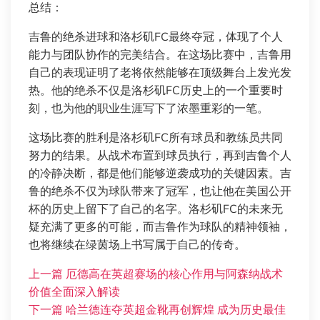
总结：
吉鲁的绝杀进球和洛杉矶FC最终夺冠，体现了个人
能力与团队协作的完美结合。在这场比赛中，吉鲁用
自己的表现证明了老将依然能够在顶级舞台上发光发
热。他的绝杀不仅是洛杉矶FC历史上的一个重要时
刻，也为他的职业生涯写下了浓墨重彩的一笔。
这场比赛的胜利是洛杉矶FC所有球员和教练员共同
努力的结果。从战术布置到球员执行，再到吉鲁个人
的冷静决断，都是他们能够逆袭成功的关键因素。吉
鲁的绝杀不仅为球队带来了冠军，也让他在美国公开
杯的历史上留下了自己的名字。洛杉矶FC的未来无
疑充满了更多的可能，而吉鲁作为球队的精神领袖，
也将继续在绿茵场上书写属于自己的传奇。
上一篇
厄德高在英超赛场的核心作用与阿森纳战术
价值全面深入解读
下一篇
哈兰德连夺英超金靴再创辉煌 成为历史最佳