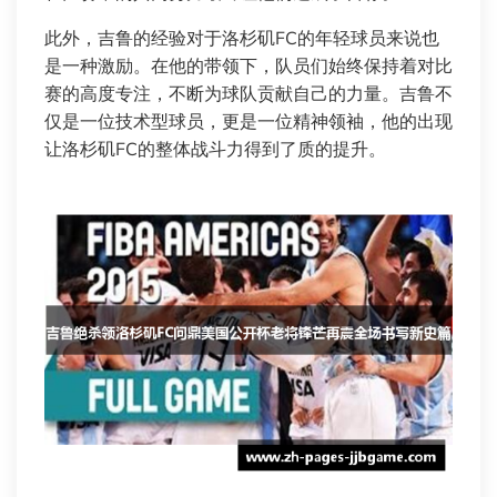
此外，吉鲁的经验对于洛杉矶FC的年轻球员来说也
是一种激励。在他的带领下，队员们始终保持着对比
赛的高度专注，不断为球队贡献自己的力量。吉鲁不
仅是一位技术型球员，更是一位精神领袖，他的出现
让洛杉矶FC的整体战斗力得到了质的提升。