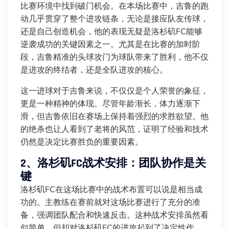
比赛环境中找到破门机会。在本场比赛中，吉鲁的跑
动几乎贯穿了整个进攻链条，无论是接应队友传球，
还是自己创造机会，他的表现无疑是洛杉矶FC能够
逆袭成功的关键因素之一。尤其是在比赛的加时阶
段，吉鲁精准的头球攻门为球队带来了胜利，他不仅
是进攻的终结者，还是全队进攻的核心。
这一进球对于吉鲁来说，不仅仅是个人荣誉的象征，
更是一种精神的体现。尽管年龄渐长，体力逐渐下
滑，但吉鲁依旧在赛场上保持着强烈的求胜欲望。他
的绝杀也让人看到了老将的风范，证明了经验和技术
仍然是决定比赛胜负的重要因素。
2、洛杉矶FC战术安排：团队协作是关
键
洛杉矶FC在这场比赛中的战术布置可以说是相当成
功的。主教练在赛前就对这场比赛进行了充分的准
备，强调团队配合和快速反击。这种战术安排虽然看
似简单，但却对洛杉矶FC的进攻起到了决定性作