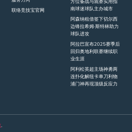
服务方向
方位备战与观赛实用指
南球迷球队主办城市
联络竞技宝官网
阿森纳租借签下切尔西
边锋拉希姆·斯特林助力
球队进攻
阿拉巴宣布2025赛季后
回归奥地利联赛继续职
业生涯
阿利松英超主场神勇两
连扑化解纽卡单刀利物
浦门神再现顶级反应力
载
.