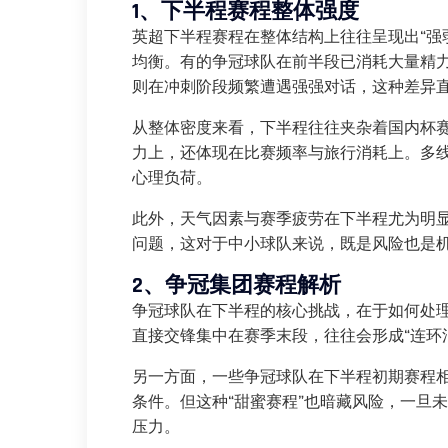
1、下半程赛程整体强度
英超下半程赛程在整体结构上往往呈现出“强
均衡。有的争冠球队在前半段已消耗大量精
则在冲刺阶段频繁遭遇强强对话，这种差异
从整体密度来看，下半程往往夹杂着国内杯
力上，还体现在比赛频率与旅行消耗上。多
心理负荷。
此外，天气因素与赛季疲劳在下半程尤为明
问题，这对于中小球队来说，既是风险也是
2、争冠集团赛程解析
争冠球队在下半程的核心挑战，在于如何处
直接交锋集中在赛季末段，往往会形成“连环
另一方面，一些争冠球队在下半程初期赛程
条件。但这种“甜蜜赛程”也暗藏风险，一旦
压力。