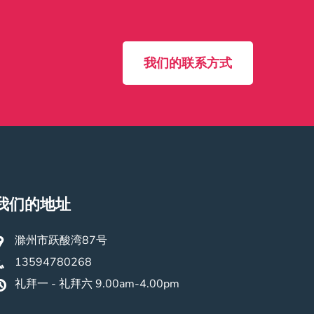
我们的联系方式
我们的地址
滁州市跃酸湾87号
13594780268
礼拜一 - 礼拜六 9.00am-4.00pm