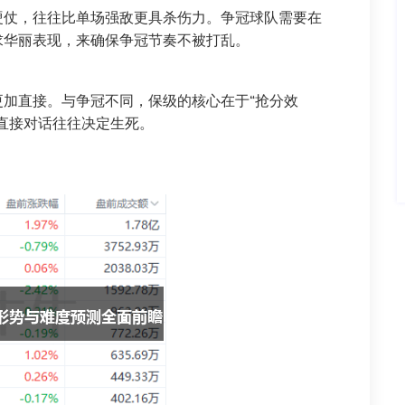
硬仗，往往比单场强敌更具杀伤力。争冠球队需要在
求华丽表现，来确保争冠节奏不被打乱。
加直接。与争冠不同，保级的核心在于“抢分效
直接对话往往决定生死。