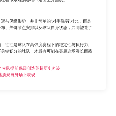
能在看似艰难的赛程中走出上升曲线。
冠与保级形势，并非简单的“对手强弱”对比，而是
分布、关键节点安排以及球队自身状态，共同塑造了
的，往往是球队在高强度赛程下的稳定性与执行力。
下关键积分的球队，才最有可能在英超这场漫长而残
奇带队提前保级创造英超历史奇迹
迷质疑自身场上表现