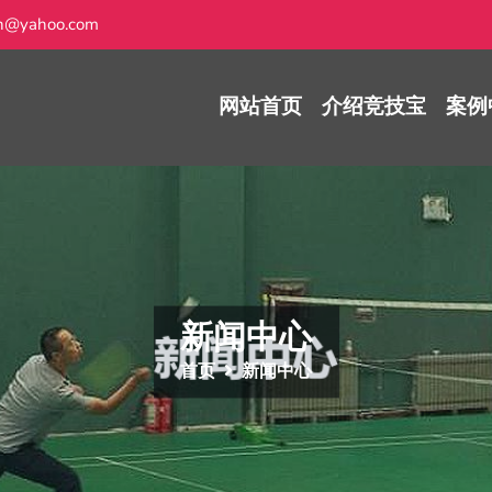
sh@yahoo.com
网站首页
介绍竞技宝
案例
新闻中心
首页
新闻中心