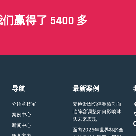
赢得了 5400 多
导航
最新案例
介绍竞技宝
麦迪逊因伤停赛热刺面
临阵容调整如何影响球
案例中心
队未来表现
新闻中心
面向2026年世界杯的全