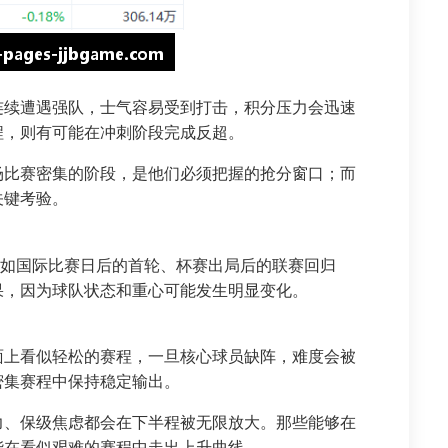
连续遭遇强队，士气容易受到打击，积分压力会迅速
程，则有可能在冲刺阶段完成反超。
场比赛密集的阶段，是他们必须把握的抢分窗口；而
关键考验。
例如国际比赛日后的首轮、杯赛出局后的联赛回归
果，因为球队状态和重心可能发生明显变化。
面上看似轻松的赛程，一旦核心球员缺阵，难度会被
密集赛程中保持稳定输出。
力、保级焦虑都会在下半程被无限放大。那些能够在