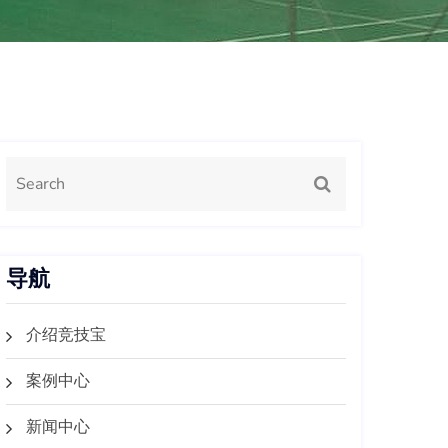
导航
介绍竞技宝
案例中心
新闻中心