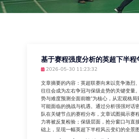
基于赛程强度分析的英超下半程
2026-05-30 11:23:32
文章摘要的内容：英超联赛向来以竞争激烈
往往会成为左右争冠与保级走势的关键变量。
势与难度预测全面前瞻”为核心，从宏观格局
可能面临的挑战与机遇。通过分析强强对话
队在关键节点的赛程分布，文章试图揭示赛
力将被反复检验；保级层面，抢分窗口与直
础上，呈现一幅英超下半程风云变幻的全景