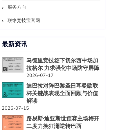
服务方向
联络竞技宝官网
最新资讯
马德里竞技签下切尔西中场加
拉格尔 力求强化中场防守屏障
2026-07-17
迪巴拉对阵巴黎圣日耳曼欧联
杯关键战表现全面回顾与价值
解读
2026-07-15
路易斯·迪亚斯世预赛主场梅开
二度力挽狂澜逆转巴西