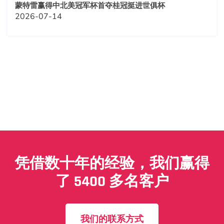
蒙特雷赢得中北美冠军杯首夺桂冠挺进世俱杯
2026-07-14
凭借数十年的经验，我们赢得
了 5400 多名客户
我们的联系方式