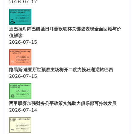
2026-07-17
迪巴拉对阵巴黎圣日耳曼欧联杯关键战表现全面回顾与价
值解读
2026-07-15
路易斯·迪亚斯世预赛主场梅开二度力挽狂澜逆转巴西
2026-07-15
西甲联赛加强财务公平政策实施助力俱乐部可持续发展
2026-07-14