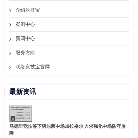
介绍竞技宝
案例中心
新闻中心
服务方向
联络竞技宝官网
最新资讯
马德里竞技签下切尔西中场加拉格尔 力求强化中场防守屏
障