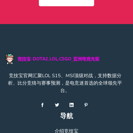
竞技宝官网汇聚LOL S15、MSI顶级对战，支持数据分
析、比分竞猜与赛事预测，是电竞迷首选的全球领先平
台。
导航
介绍竞技宝