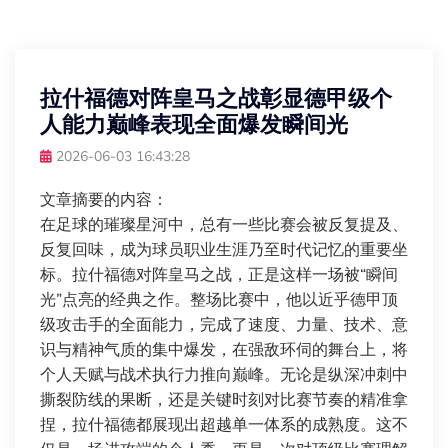
拉什福德对阵皇马之战彰显德甲级个
人能力巅峰表现全面爆发瞬间光
2026-06-03 16:43:28
文章摘要的内容：
在足球的璀璨星河中，总有一些比赛会被反复提及、
反复回味，成为球员职业生涯乃至时代记忆的重要坐
标。拉什福德对阵皇马之战，正是这样一场被“瞬间
光”点亮的经典之作。整场比赛中，他以近乎德甲顶
级攻击手的全面能力，完成了速度、力量、技术、意
识与精神气质的集中爆发，在强敌环伺的舞台上，将
个人天赋与战术执行力推向巅峰。无论是纵深冲刺中
撕裂防线的果断，还是关键时刻对比赛节奏的精准拿
捏，拉什福德都展现出超越单一体系的成熟度。这不