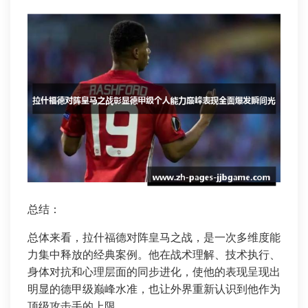
总结：
总体来看，拉什福德对阵皇马之战，是一次多维度能
力集中释放的经典案例。他在战术理解、技术执行、
身体对抗和心理层面的同步进化，使他的表现呈现出
明显的德甲级巅峰水准，也让外界重新认识到他作为
顶级攻击手的上限。