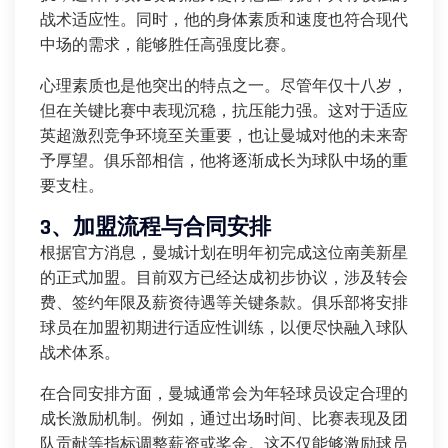
战术适应性。同时，他的身体素质和速度也符合现代
中场的需求，能够胜任高强度比赛。
心理素质也是他突出的特点之一。尽管年仅十八岁，
但在关键比赛中表现沉稳，抗压能力强。这对于适应
英超激烈竞争环境至关重要，也让曼城对他的未来寄
予厚望。俱乐部相信，他将逐渐成长为球队中场的重
要支柱。
3、加盟流程与合同安排
根据官方消息，曼城计划在明年初完成这位南美新星
的正式加盟。目前双方已经达成初步协议，涉及转会
费、签约年限及薪资待遇等关键条款。俱乐部将安排
球员在加盟初期进行适应性训练，以便尽快融入球队
战术体系。
在合同安排方面，曼城通常会为年轻球员设定合理的
成长激励机制。例如，通过出场时间、比赛表现及团
队贡献等指标调整薪资或奖金。这不仅能够激励球员