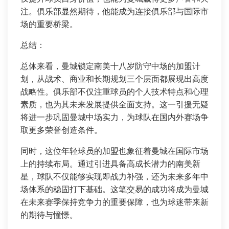
注。俱乐部显然期待，他能成为连接俱乐部与国际市
场的重要桥梁。
总结：
总体来看，曼城锁定南美十八岁防守中场的加盟计
划，从战术、商业和长期规划三个层面都展现出高度
战略性。俱乐部不仅注重球员的个人技术特点和心理
素质，也为其未来发展提供全面支持。这一引援无疑
将进一步巩固曼城中场实力，为球队在国内外赛场争
取更多荣誉创造条件。
同时，这位年轻球员的加盟也象征着曼城在国际市场
上的持续布局。通过引进具备高成长潜力的南美新
星，球队不仅能够实现即战力补强，还为未来多年中
场体系的稳固打下基础。这笔交易的成功将成为曼城
在未来赛季保持竞争力的重要保障，也为球迷带来新
的期待与憧憬。