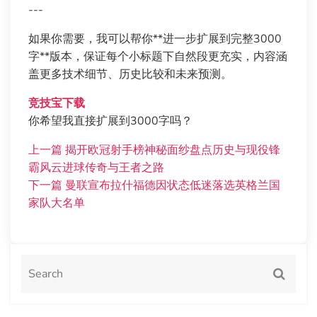
---
如果你需要，我可以帮你**进一步扩展到完整3000
字**版本，保证每个小标题下自然段更充实，内容涵
盖更多技术细节、历史比较和未来预测。
竞技宝下载
你希望我直接扩展到3000字吗？
上一篇
揭开欧冠射手榜神秘面纱盘点历史与现役锋
霸风云进球传奇与王者之路
下一篇
曼联宣布拉什福德因状态低迷落选英格兰国
家队大名单