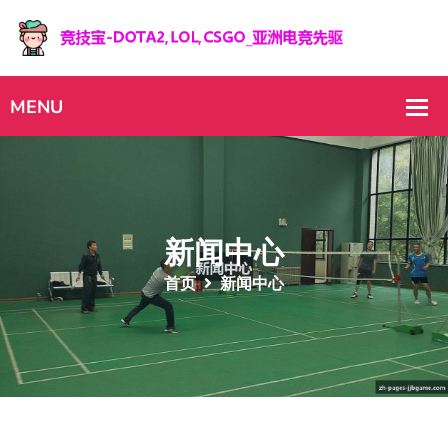
新闻中心
首页
新闻中心