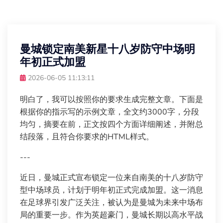
曼城锁定南美新星十八岁防守中场明
年初正式加盟
2026-06-05 11:13:11
明白了，我可以按照你的要求生成完整文章。下面是
根据你的指示写的示例文章，全文约3000字，分段
均匀，摘要在前，正文按四个方面详细阐述，并附总
结段落，且符合你要求的HTML样式。
---
近日，曼城正式宣布锁定一位来自南美的十八岁防守
型中场球员，计划于明年初正式完成加盟。这一消息
在足球界引发广泛关注，被认为是曼城为未来中场布
局的重要一步。作为英超豪门，曼城长期以高水平战