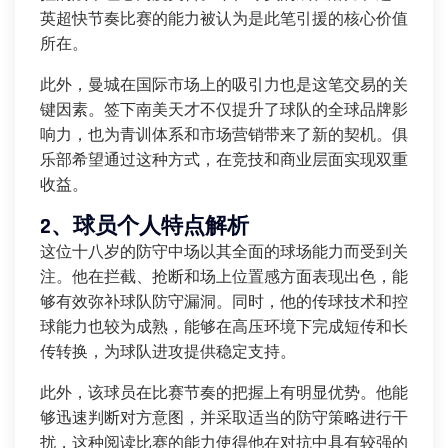
英超快节奏比赛的能力被认为是此笔引援的核心价值
所在。
此外，曼城在国际市场上的吸引力也是这笔交易的关
键因素。签下南美天才不仅提升了球队的全球品牌影
响力，也为青训体系和市场营销带来了新的契机。俱
乐部希望通过这种方式，在竞技和商业层面实现双重
收益。
2、球员个人特点解析
这位十八岁的防守中场以其全面的球场能力而受到关
注。他在拦截、抢断和场上位置感方面表现出色，能
够有效弥补球队防守漏洞。同时，他的传球技术和控
球能力也较为成熟，能够在高压环境下完成短传和长
传转换，为球队进攻提供稳定支持。
此外，该球员在比赛节奏的把握上有明显优势。他能
够迅速判断对方意图，并采取适当的防守策略进行干
扰，这种阅读比赛的能力使得他在对抗中具有较强的