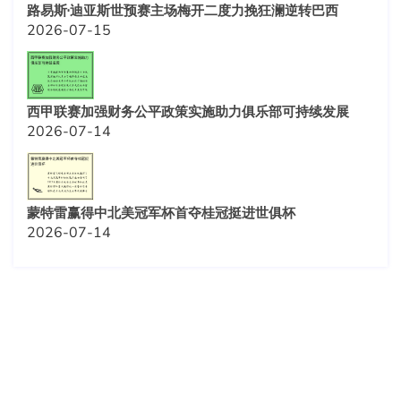
路易斯·迪亚斯世预赛主场梅开二度力挽狂澜逆转巴西
2026-07-15
西甲联赛加强财务公平政策实施助力俱乐部可持续发展
2026-07-14
蒙特雷赢得中北美冠军杯首夺桂冠挺进世俱杯
2026-07-14