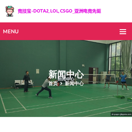
新闻中心
首页
新闻中心