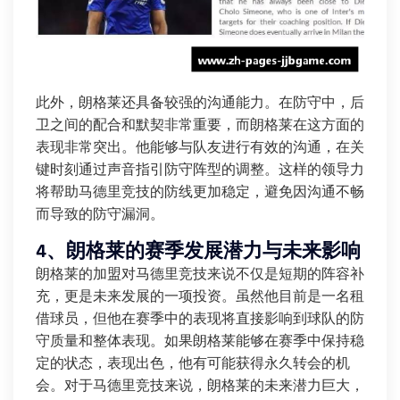
此外，朗格莱还具备较强的沟通能力。在防守中，后
卫之间的配合和默契非常重要，而朗格莱在这方面的
表现非常突出。他能够与队友进行有效的沟通，在关
键时刻通过声音指引防守阵型的调整。这样的领导力
将帮助马德里竞技的防线更加稳定，避免因沟通不畅
而导致的防守漏洞。
4、朗格莱的赛季发展潜力与未来影响
朗格莱的加盟对马德里竞技来说不仅是短期的阵容补
充，更是未来发展的一项投资。虽然他目前是一名租
借球员，但他在赛季中的表现将直接影响到球队的防
守质量和整体表现。如果朗格莱能够在赛季中保持稳
定的状态，表现出色，他有可能获得永久转会的机
会。对于马德里竞技来说，朗格莱的未来潜力巨大，