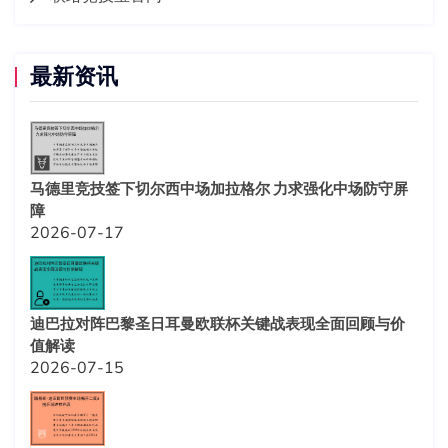
最新资讯
马德里竞技签下切尔西中场加拉格尔 力求强化中场防守屏
障
2026-07-17
迪巴拉对阵巴黎圣日耳曼欧联杯关键战表现全面回顾与价
值解读
2026-07-15