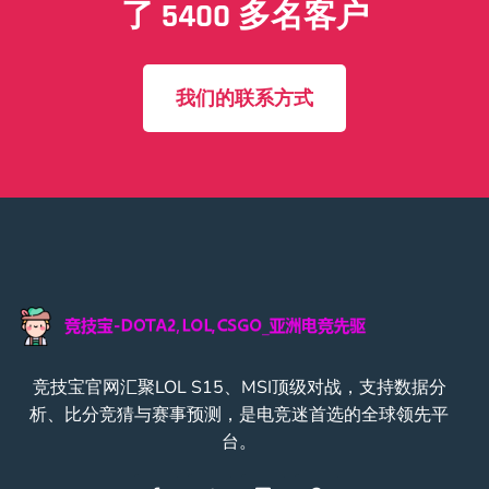
了 5400 多名客户
我们的联系方式
竞技宝官网汇聚LOL S15、MSI顶级对战，支持数据分
析、比分竞猜与赛事预测，是电竞迷首选的全球领先平
台。