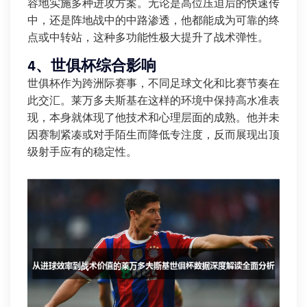
容地实施多种进攻方案。无论是高位压迫后的快速传
中，还是阵地战中的中路渗透，他都能成为可靠的终
点或中转站，这种多功能性极大提升了战术弹性。
4、世俱杯综合影响
世俱杯作为跨洲际赛事，不同足球文化和比赛节奏在
此交汇。莱万多夫斯基在这样的环境中保持高水准表
现，本身就体现了他技术和心理层面的成熟。他并未
因赛制紧凑或对手陌生而降低专注度，反而展现出顶
级射手应有的稳定性。