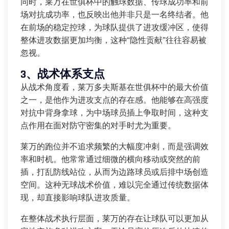
同时，莱万在世俱杯中的触球数据、传球成功率和前
场对抗成功率，也反映出他并非只是一名终结者。他
在前场的稳定控球，为球队提供了进攻缓冲区，使得
整体进攻数据更加均衡，这种“隐性贡献”往往容易被
忽视。
3、战术体系支点
从战术角度看，莱万多夫斯基在世俱杯中的最大价值
之一，是他作为进攻支点的存在感。他能够在高强度
对抗中背身拿球，为中场球员插上争取时间，这种支
点作用在面对防守密集的对手时尤为重要。
莱万的跑位并不追求频繁的大幅度冲刺，而是强调效
率和时机。他常常通过细微的横向移动或突然的前
插，打乱防线站位，从而为边路球员或后排中场创造
空间。这种无球战术价值，难以完全通过传统数据体
现，却直接影响球队进攻质量。
在整体战术执行层面，莱万的存在让球队可以更加从