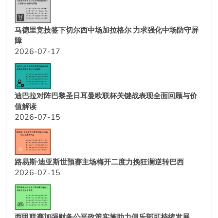
马德里竞技签下切尔西中场加拉格尔 力求强化中场防守屏
障
2026-07-17
迪巴拉对阵巴黎圣日耳曼欧联杯关键战表现全面回顾与价
值解读
2026-07-15
路易斯·迪亚斯世预赛主场梅开二度力挽狂澜逆转巴西
2026-07-15
西甲联赛加强财务公平政策实施助力俱乐部可持续发展