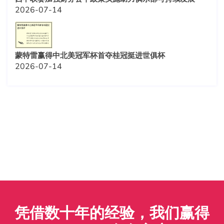
2026-07-14
蒙特雷赢得中北美冠军杯首夺桂冠挺进世俱杯
2026-07-14
凭借数十年的经验，我们赢得