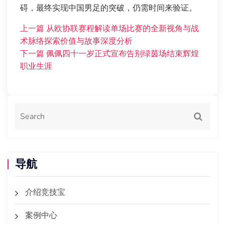
碍，最终实现中国男足的突破，仍需时间来验证。
上一篇
从欧协联赛程解读单场比赛的全新视角与战
术脉络探索价值与故事深度分析
下一篇
佩佩四十一岁正式宣布告别绿茵场结束辉煌
职业生涯
导航
介绍竞技宝
案例中心