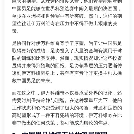
巨大的期望。从球迷的角度来看，他们希望能够看到
中国男足能够在世界杯预选赛中闯入最后的决赛圈，
至少在亚洲杯和世预赛中有所突破。然而，这样的期
望往往让伊万科维奇在压力中不得不做出艰难的决
策。
足协同样对伊万科维奇寄予了厚望。为了让中国男足
取得更好的成绩，足协投入了大量资金与资源用于球
队的训练和比赛支持。然而，现实情况却让这些投资
显得并未得到预期的回报。足协领导层的压力逐渐传
递到伊万科维奇身上，甚至有声音呼吁更换主帅以挽
救中国男足的未来。
而在这之中，伊万科维奇不仅要承受外界的批评，还
需要时刻保持冷静与理智。在这种双重压力下，他的
工作状态和心态都受到了极大的考验。球迷和足协的
高期望形成了一种不容犯错的环境，伊万科维奇在比
赛中做出的任何决策，都可能成为舆论的焦点。