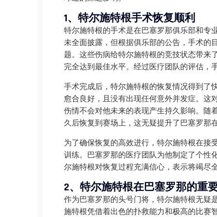
1、特尔施特根手术恢复顺利
特尔施特根的手术是在巴塞罗那俱乐部和专
未全面披露，但根据俱乐部的公告，手术的
题。这些伤病给特尔施特根的竞技状态带来
完全达到最佳水平。经过医疗团队的评估，
手术完成后，特尔施特根的恢复情况得到了
愈合良好，且没有出现任何意外并发症。这
伤情不会对他未来的表现产生持久影响。随
久后恢复到赛场上，这无疑提升了巴塞罗那
为了确保恢复的高效进行，特尔施特根在接
训练。巴塞罗那的医疗团队为他制定了个性
尔施特根对恢复过程充满信心，表示将竭尽
2、特尔施特根在巴塞罗那的重
作为巴塞罗那的头号门将，特尔施特根无疑
施特根凭借着出色的扑救能力和极高的比赛