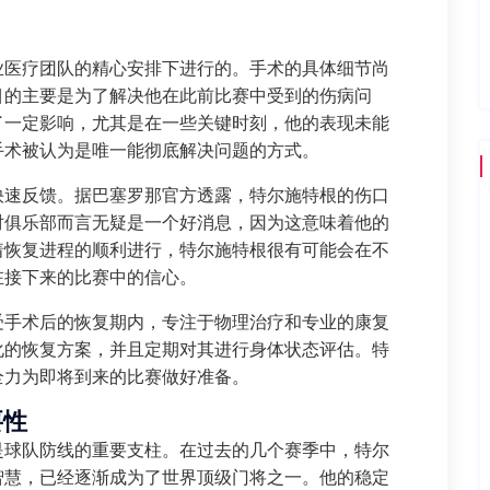
业医疗团队的精心安排下进行的。手术的具体细节尚
目的主要是为了解决他在此前比赛中受到的伤病问
了一定影响，尤其是在一些关键时刻，他的表现未能
手术被认为是唯一能彻底解决问题的方式。
快速反馈。据巴塞罗那官方透露，特尔施特根的伤口
对俱乐部而言无疑是一个好消息，因为这意味着他的
着恢复进程的顺利进行，特尔施特根很有可能会在不
在接下来的比赛中的信心。
受手术后的恢复期内，专注于物理治疗和专业的康复
化的恢复方案，并且定期对其进行身体状态评估。特
全力为即将到来的比赛做好准备。
要性
是球队防线的重要支柱。在过去的几个赛季中，特尔
智慧，已经逐渐成为了世界顶级门将之一。他的稳定