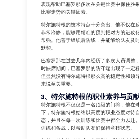
表现帮助巴塞罗那多次在关键比赛中保住胜
比赛走势的关键因素。
特尔施特根的技术特点十分突出。他不仅在
非常冷静，能够用精准的预判把对方的进攻
常强。他善于组织后防线，并能够给队友及
默契。
巴塞罗那在过去几年内经历了多次人员调整
时缺席期间，巴塞罗那的防守端出现了一定
但显然没有特尔施特根那么高的稳定性和领
来说至关重要。
3、特尔施特根的职业素养与贡
特尔施特根不仅仅是一名顶级的门将，他在
下，特尔施特根始终以高度的职业态度对待
态，并且在每一次训练和比赛中都全力以赴
训练和备战，以帮助队友们保持竞技状态。