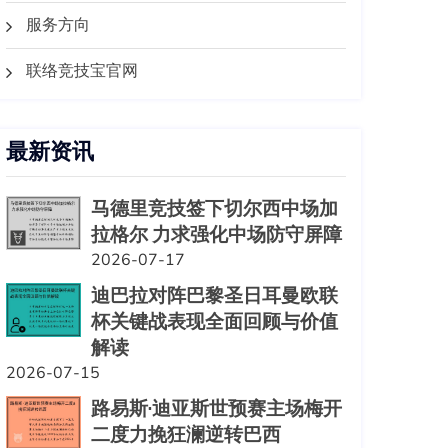
服务方向
联络竞技宝官网
最新资讯
马德里竞技签下切尔西中场加
拉格尔 力求强化中场防守屏障
2026-07-17
迪巴拉对阵巴黎圣日耳曼欧联
杯关键战表现全面回顾与价值
解读
2026-07-15
路易斯·迪亚斯世预赛主场梅开
二度力挽狂澜逆转巴西