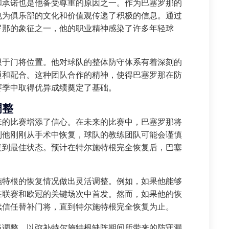
和承诺也是他备受尊重的原因之一。作为巴塞罗那的
也为俱乐部的文化和价值观传递了积极的信息。通过
罗那的象征之一，他的职业精神感染了许多年轻球
限于门将位置。他对球队的整体防守体系有着深刻的
通和配合。这种团队合作的精神，使得巴塞罗那在防
赛季中取得优异成绩奠定了基础。
调整
来的比赛增添了信心。在未来的比赛中，巴塞罗那将
到他刚刚从手术中恢复，球队的教练团队可能会谨慎
复到最佳状态。预计在特尔施特根完全恢复后，巴塞
施特根的恢复情况做出灵活调整。例如，如果他能够
在联赛和欧冠的关键场次中首发。然而，如果他的恢
续信任替补门将，直到特尔施特根完全恢复为止。
当调整，以弥补特尔施特根缺阵期间所带来的防守漏