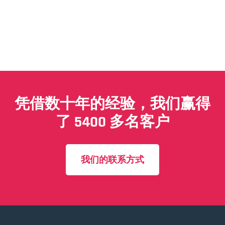
凭借数十年的经验，我们赢得
了 5400 多名客户
我们的联系方式