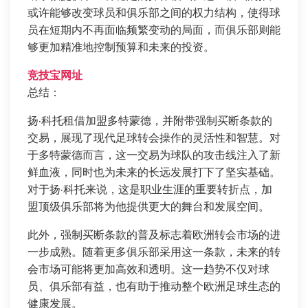
或许能够改变球员和俱乐部之间的权力结构，使得球
员在短期内不再面临频繁变动的局面，而俱乐部则能
够更加精准地控制预算和未来的投资。
竞技宝网址
总结：
扬·科托租借加盟多特蒙德，并附带强制买断条款的
交易，展现了现代足球转会操作的灵活性和智慧。对
于多特蒙德而言，这一交易为球队的攻击线注入了新
鲜血液，同时也为未来的长远发展打下了坚实基础。
对于扬·科托来说，这是职业生涯的重要转折点，加
盟顶级俱乐部将为他提供更大的舞台和发展空间。
此外，强制买断条款的普及标志着欧洲转会市场的进
一步成熟。随着更多俱乐部采用这一条款，未来的转
会市场可能将更加高效和透明。这一趋势不仅对球
员、俱乐部有益，也有助于推动整个欧洲足球生态的
健康发展。