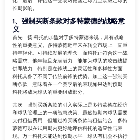
化；最后，评估这一交易对德国足球乃至欧洲足球的
长期影响。
1、强制买断条款对多特蒙德的战略意
义
首先，扬·科托的加盟对于多特蒙德来说，具有战略
性的重要意义。多特蒙德近年来在转会市场上一直秉
持年轻化、可持续发展的理念，而科托正符合这一战
略需求。他年轻且充满潜力，能够为球队的攻击线提
供即战力，特别是在锋线上的灵活性和多样性方面，
科托具备了不同于传统前锋的优势。加上这一强制买
断条款，意味着在一个赛季后的表现如果达到预期，
科托将成为球队的重要组成部分。
其次，强制买断条款的引入实际上是多特蒙德在经济
和球队管理上的一项智慧决策。虽然短期内球队需要
支付租借费用，但通过将买断条款与租借结合，多特
蒙德可以在试用期内更好地评估科托的适应性与表
现。万一科托未能达到预期水平，球队有机会不执行