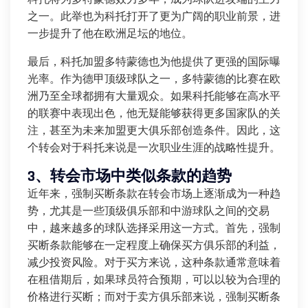
之一。此举也为科托打开了更为广阔的职业前景，进
一步提升了他在欧洲足坛的地位。
最后，科托加盟多特蒙德也为他提供了更强的国际曝
光率。作为德甲顶级球队之一，多特蒙德的比赛在欧
洲乃至全球都拥有大量观众。如果科托能够在高水平
的联赛中表现出色，他无疑能够获得更多国家队的关
注，甚至为未来加盟更大俱乐部创造条件。因此，这
个转会对于科托来说是一次职业生涯的战略性提升。
3、转会市场中类似条款的趋势
近年来，强制买断条款在转会市场上逐渐成为一种趋
势，尤其是一些顶级俱乐部和中游球队之间的交易
中，越来越多的球队选择采用这一方式。首先，强制
买断条款能够在一定程度上确保买方俱乐部的利益，
减少投资风险。对于买方来说，这种条款通常意味着
在租借期后，如果球员符合预期，可以以较为合理的
价格进行买断；而对于卖方俱乐部来说，强制买断条