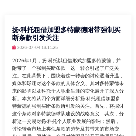
扬·科托租借加盟多特蒙德附带强制买
断条款引发关注
2026-07-04 13:11:25
2026年1月，扬·科托以租借形式加盟多特蒙德，并
附带了一个强制买断条款，这一转会引起了广泛关
注。在此背景下，围绕着这一转会的讨论逐渐升温，
媒体和球迷对这个条款的具体含义、其对多特蒙德未
来的影响以及科托个人职业生涯的变化展开了深入分
析。本文将从四个方面详细分析扬·科托租借加盟多
特蒙德的强制买断条款所引发的关注。首先，将探讨
这个条款对多特蒙德球队建设的战略意义；其次，分
析这一交易对扬·科托个人职业发展的影响；然后，
讨论转会市场上类似条款的趋势及其带来的市场变