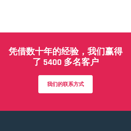
凭借数十年的经验，我们赢得
了 5400 多名客户
我们的联系方式