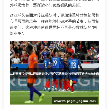
外球员培养，逐渐缩小与顶级强队的差距。
这些球队在面对传统强队时，更加注重针对性部署和
心理层面的准备，往往能够打破对手的节奏，从而制
造冷门。这种冲击使得世界杯不再是少数球队的“内
部竞争”。