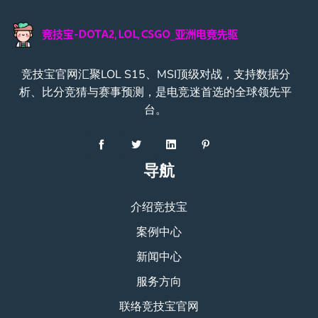
竞技宝官网汇聚LOL S15、MSI顶级对战，支持数据分
析、比分竞猜与赛事预测，是电竞迷首选的全球领先平
台。
导航
介绍竞技宝
案例中心
新闻中心
服务方向
联络竞技宝官网