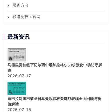
服务方向
联络竞技宝官网
最新资讯
马德里竞技签下切尔西中场加拉格尔 力求强化中场防守屏
障
2026-07-17
迪巴拉对阵巴黎圣日耳曼欧联杯关键战表现全面回顾与价
值解读
2026-07-15