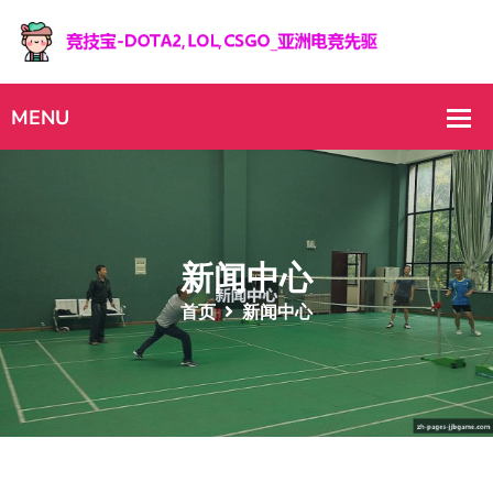
新闻中心
首页
新闻中心