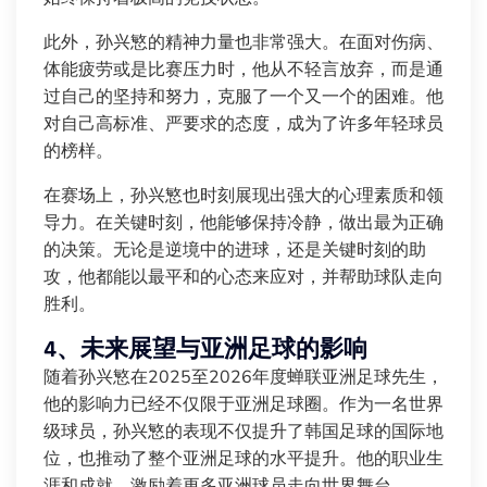
此外，孙兴慜的精神力量也非常强大。在面对伤病、
体能疲劳或是比赛压力时，他从不轻言放弃，而是通
过自己的坚持和努力，克服了一个又一个的困难。他
对自己高标准、严要求的态度，成为了许多年轻球员
的榜样。
在赛场上，孙兴慜也时刻展现出强大的心理素质和领
导力。在关键时刻，他能够保持冷静，做出最为正确
的决策。无论是逆境中的进球，还是关键时刻的助
攻，他都能以最平和的心态来应对，并帮助球队走向
胜利。
4、未来展望与亚洲足球的影响
随着孙兴慜在2025至2026年度蝉联亚洲足球先生，
他的影响力已经不仅限于亚洲足球圈。作为一名世界
级球员，孙兴慜的表现不仅提升了韩国足球的国际地
位，也推动了整个亚洲足球的水平提升。他的职业生
涯和成就，激励着更多亚洲球员走向世界舞台。