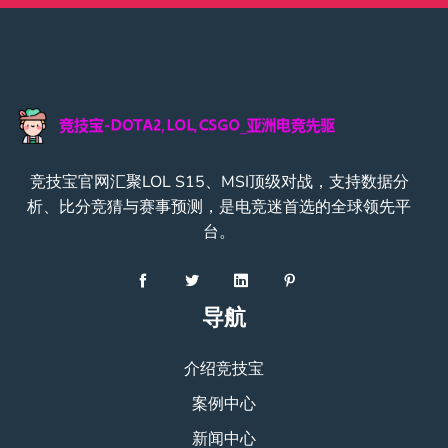
竞技宝官网汇聚LOL S15、MSI顶级对战，支持数据分
析、比分竞猜与赛事预测，是电竞迷首选的全球领先平
台。
导航
介绍竞技宝
案例中心
新闻中心