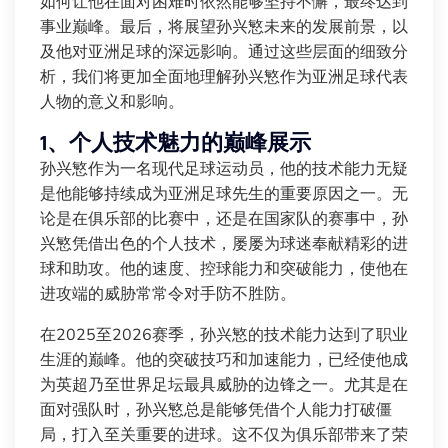
如何让他在面对困难时依然能够坚持不懈，最终达到
事业巅峰。最后，将展望孙兴慜未来的发展前景，以
及他对亚洲足球的深远影响。通过这些层面的细致分
析，我们将更加全面地理解孙兴慜作为亚洲足球代表
人物的意义和影响。
1、个人技术魅力的巅峰展示
孙兴慜作为一名现代足球运动员，他的技术能力无疑
是他能够持续成为亚洲足球先生的重要原因之一。无
论是在俱乐部的比赛中，还是在国家队的赛事中，孙
兴慜凭借出色的个人技术，屡屡为球迷奉献精彩的进
球和助攻。他的速度、控球能力和突破能力，使他在
进攻端的威胁常常令对手防不胜防。
在2025至2026赛季，孙兴慜的技术能力达到了职业
生涯的巅峰。他的突破技巧和加速能力，已经使他成
为英超乃至世界足坛最具威胁的边锋之一。尤其是在
面对强队时，孙兴慜总是能够凭借个人能力打破僵
局，打入至关重要的进球。这不仅为俱乐部带来了荣