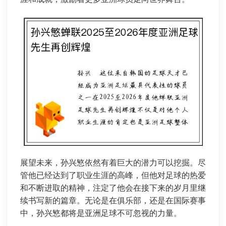
展望未来，孙兴慜依然有着巨大的潜力可以挖掘。尽
管他已经达到了职业生涯的高峰，但他对足球的热爱
和不断进取的精神，注定了他会在接下来的岁月里继
续书写新的篇章。无论是在俱乐部，还是在国际赛事
中，孙兴慜都将是亚洲足球不可忽视的力量。