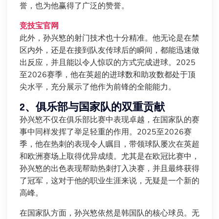
誉，也为他赢得了广泛的赞誉。
竞技宝官网
此外，孙兴慜的射门技术也十分精准。他无论是在禁
区内外，还是在接到队友传球后的瞬间，都能迅速做
出反应，并且能以令人惊叹的方式完成进球。2025
至2026赛季，他在英超的进球数和助攻数都处于顶
尖水平，充分展示了他作为前锋的全能能力。
2、俱乐部与国家队的双重贡献
孙兴慜不仅在俱乐部比赛中表现卓越，在国家队的赛
事中同样发挥了举足轻重的作用。2025至2026赛
季，他在热刺的表现令人瞩目，带领球队屡次在英超
和欧洲赛场上取得优异成绩。尤其是在欧冠比赛中，
孙兴慜的出色表现帮助热刺打入决赛，并且最终获得
了冠军，这对于他的职业生涯来说，无疑是一个新的
高峰。
在国家队方面，孙兴慜依然是韩国队的核心球员。无