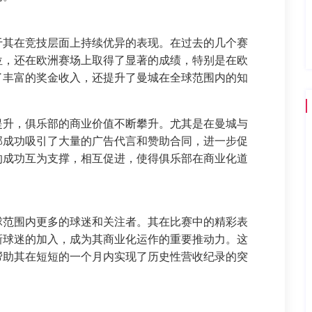
于其在竞技层面上持续优异的表现。在过去的几个赛
位，还在欧洲赛场上取得了显著的成绩，特别是在欧
了丰富的奖金收入，还提升了曼城在全球范围内的知
提升，俱乐部的商业价值不断攀升。尤其是在曼城与
部成功吸引了大量的广告代言和赞助合同，进一步促
的成功互为支撑，相互促进，使得俱乐部在商业化道
球范围内更多的球迷和关注者。其在比赛中的精彩表
新球迷的加入，成为其商业化运作的重要推动力。这
帮助其在短短的一个月内实现了历史性营收纪录的突