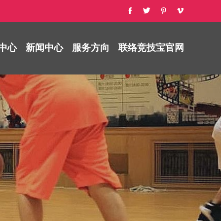
中心
新闻中心
服务方向
联络竞技宝官网