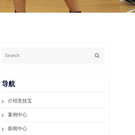
导航
介绍竞技宝
案例中心
新闻中心