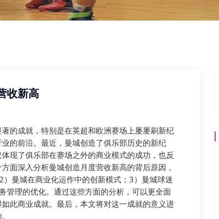
营收新高
显著的成就，特别是在英超和欧洲赛场上屡屡刷新纪
行业的前沿。最近，曼城创造了俱乐部历史的新纪
仅体现了俱乐部在赛场之外的商业模式的成功，也反
个方面深入分析曼城创造月度营收新高的背后原因，
2）曼城在商业化运作中的创新模式；3）曼城球迷
财务管理的优化。通过这些方面的分析，可以更全面
得如此商业成就。最后，本文将对这一成就的意义进
响。