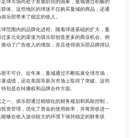
等足球市场尚处于发展阶段的国家，曼城通过积极的
迷群体。这些地区的球迷不仅购买曼城的商品，还通
为俱乐部带来了稳定的收入。
全球范围内的品牌化进程。随着球迷基础的扩大，曼
通过多元化的渠道为俱乐部创造更多的商业机会。例
，推动了广告收入的增加，并且使得俱乐部品牌得以
略密不可分。近年来，曼城通过不断拓展全球市场，
显著成绩，还在美国等新兴市场上取得了突破。这些
，特别是在转播权和品牌合作方面。
素之一。俱乐部通过精细化的财务规划和风险控制，
与投资管理，优化了资金的使用效率，并将营收进一
其能够在收入波动较大的环境下保持稳定的财务状