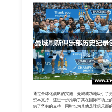
通过全球化战略的实施，曼城成功地吸引了
资本支持，还进一步推动了其在国际市场上
供了坚实的支持，同时也为其他足球俱乐部