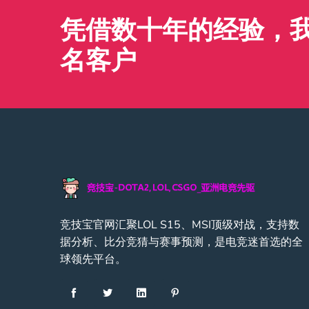
凭借数十年的经验，我们
名客户
竞技宝官网汇聚LOL S15、MSI顶级对战，支持数
据分析、比分竞猜与赛事预测，是电竞迷首选的全
球领先平台。