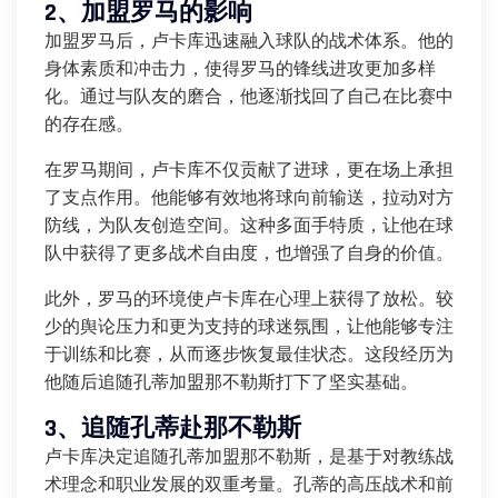
2、加盟罗马的影响
加盟罗马后，卢卡库迅速融入球队的战术体系。他的
身体素质和冲击力，使得罗马的锋线进攻更加多样
化。通过与队友的磨合，他逐渐找回了自己在比赛中
的存在感。
在罗马期间，卢卡库不仅贡献了进球，更在场上承担
了支点作用。他能够有效地将球向前输送，拉动对方
防线，为队友创造空间。这种多面手特质，让他在球
队中获得了更多战术自由度，也增强了自身的价值。
此外，罗马的环境使卢卡库在心理上获得了放松。较
少的舆论压力和更为支持的球迷氛围，让他能够专注
于训练和比赛，从而逐步恢复最佳状态。这段经历为
他随后追随孔蒂加盟那不勒斯打下了坚实基础。
3、追随孔蒂赴那不勒斯
卢卡库决定追随孔蒂加盟那不勒斯，是基于对教练战
术理念和职业发展的双重考量。孔蒂的高压战术和前