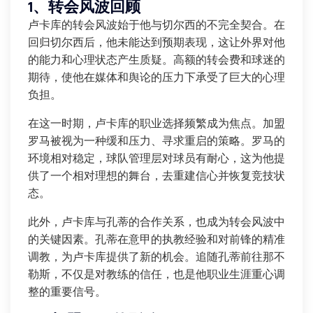
1、转会风波回顾
卢卡库的转会风波始于他与切尔西的不完全契合。在
回归切尔西后，他未能达到预期表现，这让外界对他
的能力和心理状态产生质疑。高额的转会费和球迷的
期待，使他在媒体和舆论的压力下承受了巨大的心理
负担。
在这一时期，卢卡库的职业选择频繁成为焦点。加盟
罗马被视为一种缓和压力、寻求重启的策略。罗马的
环境相对稳定，球队管理层对球员有耐心，这为他提
供了一个相对理想的舞台，去重建信心并恢复竞技状
态。
此外，卢卡库与孔蒂的合作关系，也成为转会风波中
的关键因素。孔蒂在意甲的执教经验和对前锋的精准
调教，为卢卡库提供了新的机会。追随孔蒂前往那不
勒斯，不仅是对教练的信任，也是他职业生涯重心调
整的重要信号。