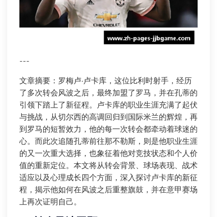
---
文章摘要：罗梅卢·卢卡库，这位比利时射手，经历
了多次转会风波之后，最终加盟了罗马，并在孔蒂的
引领下踏上了新征程。卢卡库的职业生涯充满了起伏
与挑战，从切尔西的高调回归到国际米兰的辉煌，再
到罗马的短暂效力，他的每一次转会都牵动着球迷的
心。而此次追随孔蒂前往那不勒斯，则是他职业生涯
的又一次重大选择，也象征着他对竞技状态和个人价
值的重新定位。本文将从转会背景、球场表现、战术
适应以及心理成长四个方面，深入探讨卢卡库的新征
程，揭示他如何在风波之后重整旗鼓，并在意甲赛场
上再次证明自己。