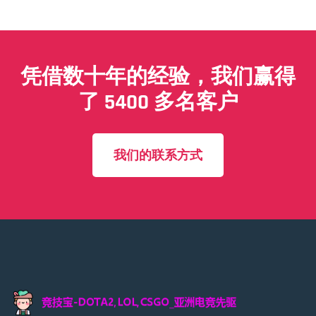
凭借数十年的经验，我们赢得
了 5400 多名客户
我们的联系方式