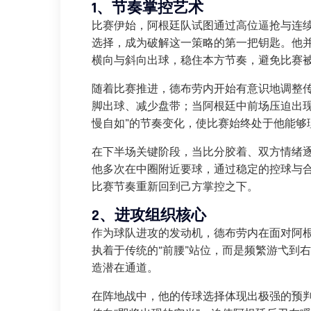
1、节奏掌控艺术
比赛伊始，阿根廷队试图通过高位逼抢与连
选择，成为破解这一策略的第一把钥匙。他
横向与斜向出球，稳住本方节奏，避免比赛
随着比赛推进，德布劳内开始有意识地调整
脚出球、减少盘带；当阿根廷中前场压迫出现
慢自如”的节奏变化，使比赛始终处于他能够
在下半场关键阶段，当比分胶着、双方情绪
他多次在中圈附近要球，通过稳定的控球与
比赛节奏重新回到己方掌控之下。
2、进攻组织核心
作为球队进攻的发动机，德布劳内在面对阿
执着于传统的“前腰”站位，而是频繁游弋到
造潜在通道。
在阵地战中，他的传球选择体现出极强的预