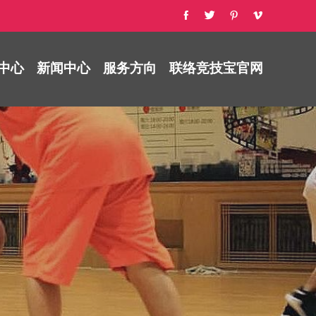
中心
新闻中心
服务方向
联络竞技宝官网