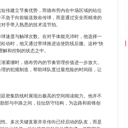
续短传建立节奏优势，而德布劳内在中场区域的站位
并不急于向前输送致命传球，而是通过安全而精准的
被对手带入熟悉的技术流节拍。
传球速度与触球次数。在对手体能充沛时，他选择一
松动时，他又通过带球推进迫使防线后撤。这种“快
理解和控制的状态之中。
逐渐紧绷时，德布劳内的节奏管理价值进一步放大。
合理的犯规制造，帮助球队度过最危险的时间段，让
根廷密集防线时展现出极高的空间阅读能力。他并不
右肋部与中路之间，拉扯防守结构，为边路和前锋创
判性。多次关键直塞并非传向已经启动的队友，而是