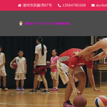
滁州市跃酸湾87号
13594780268
devili