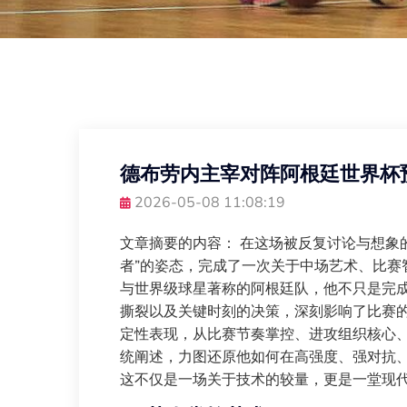
德布劳内主宰对阵阿根廷世界杯
2026-05-08 11:08:19
文章摘要的内容： 在这场被反复讨论与想象
者”的姿态，完成了一次关于中场艺术、比赛
与世界级球星著称的阿根廷队，他不只是完
撕裂以及关键时刻的决策，深刻影响了比赛
定性表现，从比赛节奏掌控、进攻组织核心
统阐述，力图还原他如何在高强度、强对抗
这不仅是一场关于技术的较量，更是一堂现