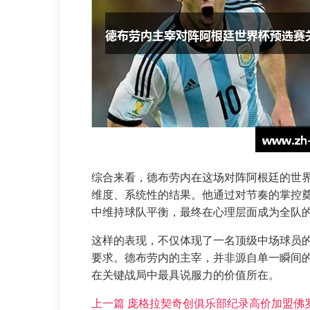
综合来看，德布劳内在这场对阵阿根廷的世
维度、系统性的结果。他通过对节奏的掌控
中维持球队平衡，最终在心理层面成为全队
这样的表现，不仅体现了一名顶级中场球员的
要求。德布劳内的主宰，并非源自单一瞬间
在关键战局中最具说服力的价值所在。
上一篇
庞格拉契奇创俱乐部纪录高价加盟佛