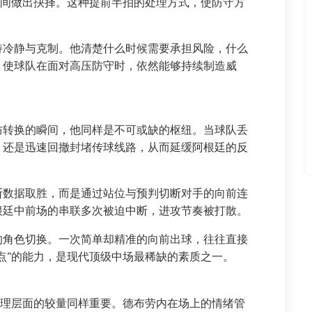
瞬间做出抉择。这种提前半拍的处理方式，使防守方
持冷静与克制。他清楚什么时候需要承担风险，什么
，使球队在面对高压防守时，依然能够持续制造威
防转换的瞬间，他同样是不可或缺的枢纽。当球队丢
，还是迅速回撤封堵传球线路，从而延缓阿根廷的反
断数据取胜，而是通过站位与预判切断对手的向前连
根廷中前场的串联多次被迫中断，进攻节奏被打散。
的角色切换。一次简单却精准的向前出球，往往直接
点”的能力，是现代顶级中场最稀缺的素质之一。
心理层面的较量同样重要。德布劳内在场上的情绪管