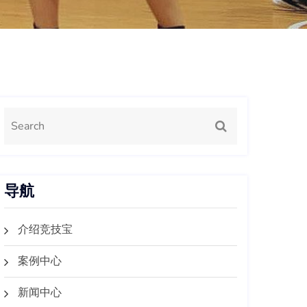
导航
介绍竞技宝
案例中心
新闻中心