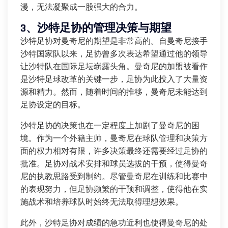
漫，无法凝聚成一股强大的合力。
3、沙特足协的管理决策与期望
沙特足协对曼奇尼的期望是非常高的。自曼奇尼接手
沙特国家队以来，足协曾多次表达希望通过他的领导
让沙特队在国际足坛崭露头角。曼奇尼的加盟被看作
是沙特足球改革的关键一步，足协为此投入了大量资
源和精力。然而，随着时间的推移，曼奇尼未能达到
足协设定的目标。
沙特足协的决策也在一定程度上加剧了曼奇尼的困
境。作为一个外籍主帅，曼奇尼在球队管理和决策方
面的权力相对有限，许多决策最终还需要经过足协的
批准。足协对战术安排和球员选拔的干预，使得曼奇
尼的执教思路受到制约。尽管曼奇尼在训练和比赛中
的表现努力，但足协频繁的干预和调整，使得他在实
施战术和培养球队时始终无法取得理想效果。
此外，沙特足协对成绩的急功近利也使得曼奇尼的处