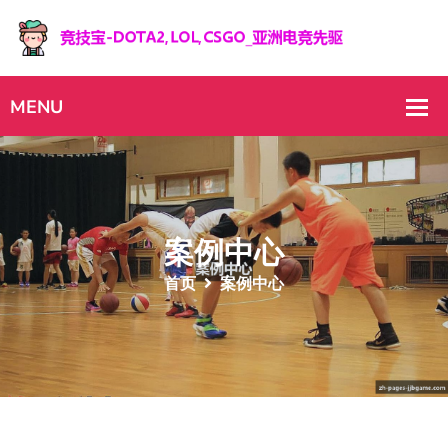
案例中心
首页
案例中心