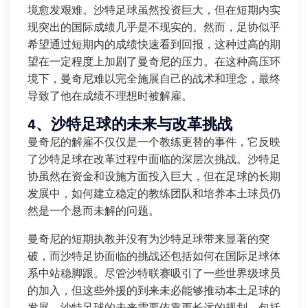
境愈发艰难。沙特足球虽然投资巨大，但在短期内实
现突出的国际成绩几乎是不现实的。然而，足协似乎
希望通过短期内的成绩快速看到回报，这种过高的期
望在一定程度上加剧了曼奇尼的压力。在这种高压环
境下，曼奇尼难以完全施展自己的战术和理念，最终
导致了他在成绩不理想时被解雇。
4、沙特足球的未来与改革挑战
曼奇尼的解雇不仅仅是一个教练更替的事件，它反映
了沙特足球在改革过程中面临的深层次挑战。沙特足
协虽然在资金和设施方面投入巨大，但在足球的长期
发展中，如何建立稳定的教练团队和培养本土球员仍
然是一个悬而未解的问题。
曼奇尼的短期执教并没有为沙特足球带来显著的突
破，而沙特足协面临的挑战还包括如何在国际足球体
系中站稳脚跟。尽管沙特联赛吸引了一些世界级球员
的加入，但这些外援的到来未必能够推动本土足球的
发展。沙特足球的未来需要依靠更长远的规划，包括