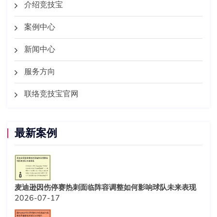
介绍竞技宝
案例中心
新闻中心
服务方向
联络竞技宝官网
最新案例
麦迪逊因伤停赛热刺面临阵容调整如何影响球队未来表现
2026-07-17