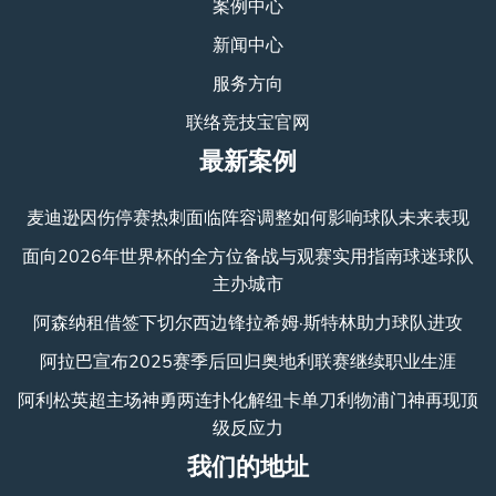
案例中心
新闻中心
服务方向
联络竞技宝官网
最新案例
麦迪逊因伤停赛热刺面临阵容调整如何影响球队未来表现
面向2026年世界杯的全方位备战与观赛实用指南球迷球队
主办城市
阿森纳租借签下切尔西边锋拉希姆·斯特林助力球队进攻
阿拉巴宣布2025赛季后回归奥地利联赛继续职业生涯
阿利松英超主场神勇两连扑化解纽卡单刀利物浦门神再现顶
级反应力
我们的地址