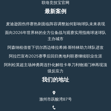
联络竞技宝官网
最新案例
麦迪逊因伤停赛热刺面临阵容调整如何影响球队未来表现
面向2026年世界杯的全方位备战与观赛实用指南球迷球队
主办城市
阿森纳租借签下切尔西边锋拉希姆·斯特林助力球队进攻
阿拉巴宣布2025赛季后回归奥地利联赛继续职业生涯
阿利松英超主场神勇两连扑化解纽卡单刀利物浦门神再现顶
级反应力
我们的地址
滁州市跃酸湾87号