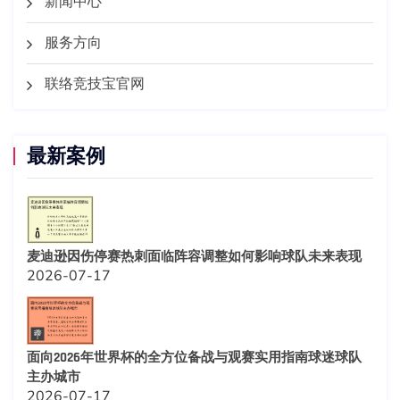
新闻中心
服务方向
联络竞技宝官网
最新案例
麦迪逊因伤停赛热刺面临阵容调整如何影响球队未来表现
2026-07-17
面向2026年世界杯的全方位备战与观赛实用指南球迷球队
主办城市
2026-07-17