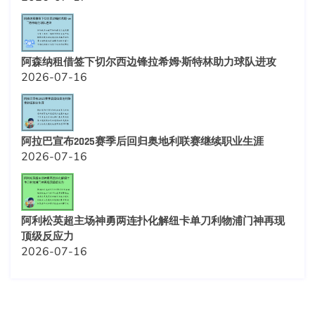
阿森纳租借签下切尔西边锋拉希姆·斯特林助力球队进攻
2026-07-16
阿拉巴宣布2025赛季后回归奥地利联赛继续职业生涯
2026-07-16
阿利松英超主场神勇两连扑化解纽卡单刀利物浦门神再现
顶级反应力
2026-07-16