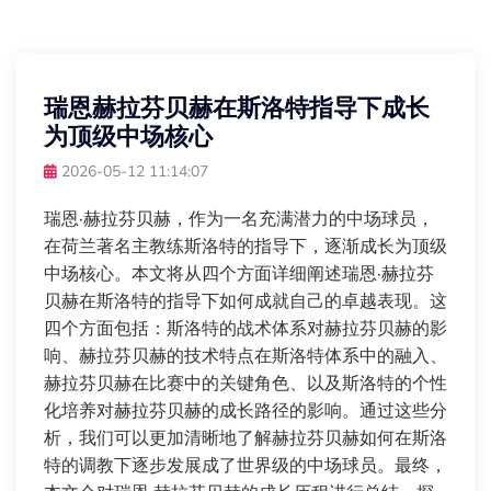
瑞恩赫拉芬贝赫在斯洛特指导下成长
为顶级中场核心
2026-05-12 11:14:07
瑞恩·赫拉芬贝赫，作为一名充满潜力的中场球员，
在荷兰著名主教练斯洛特的指导下，逐渐成长为顶级
中场核心。本文将从四个方面详细阐述瑞恩·赫拉芬
贝赫在斯洛特的指导下如何成就自己的卓越表现。这
四个方面包括：斯洛特的战术体系对赫拉芬贝赫的影
响、赫拉芬贝赫的技术特点在斯洛特体系中的融入、
赫拉芬贝赫在比赛中的关键角色、以及斯洛特的个性
化培养对赫拉芬贝赫的成长路径的影响。通过这些分
析，我们可以更加清晰地了解赫拉芬贝赫如何在斯洛
特的调教下逐步发展成了世界级的中场球员。最终，