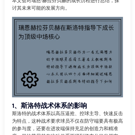
本文会对瑞恩·赫拉芬贝赫的成长历程进行总结，探
讨其未来可能的发展方向。
1、斯洛特战术体系的影响
斯洛特的战术体系以高压逼抢、控球主导、快速反击
为特点，这种战术要求球员不仅在防守端要具有极高
的参与度，还要在进攻端保持充足的创造力和精准