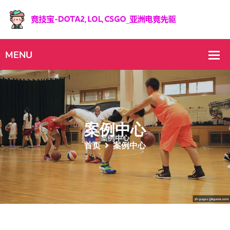
案例中心
首页
案例中心