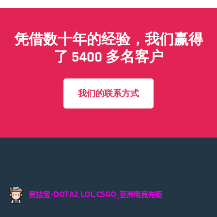
凭借数十年的经验，我们赢得
了 5400 多名客户
我们的联系方式