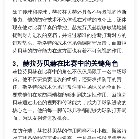
除了传球和控球，赫拉芬贝赫还具备不容忽视的抢断
能力。他的防守技术不仅体现在对球的抢夺上，还体
现在他对比赛节奏的掌控。赫拉芬贝赫能够敏锐地捕
捉到对方进攻的空档，并通过精准的抢断打断对方的
进攻势头。斯洛特的战术体系强调防守反击，而赫拉
芬贝赫的防守能力在这方面也有着不可忽视的作用。
3、赫拉芬贝赫在比赛中的关键角色
赫拉芬贝赫在比赛中的角色不仅仅局限于一名中场球
员。他不仅要负责进攻的组织，还要承担防守的责
任。斯洛特的战术体系非常注重中场球员的全面性，
要求他们在攻防两端都能够起到决定性作用。赫拉芬
贝赫通过出色的视野和传球能力，成为了球队进攻的
核心之一。他的每一脚传球几乎都能够为球队打开局
面，为队友创造进攻机会。
在防守端，赫拉芬贝赫的作用同样不可小觑。斯洛特
对于球员的防守要求非常高，尤其是中场球员需要在