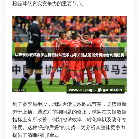
检验球队真实竞争力的重要节点。
到了赛季后半段，球队逐渐适应欧战节奏，走势重新
趋于上扬。通过对前期问题的修正，球队在关键数据
指标上有所改善，例如控球效率、转化率以及防守专
注度。这种“先抑后扬”的走势，为分析其整体竞争力
提供了清晰的时间线。