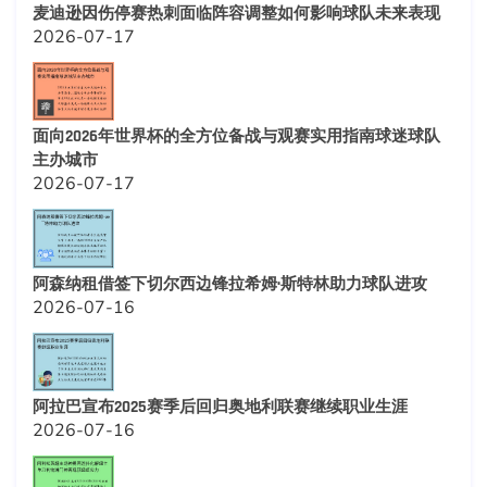
麦迪逊因伤停赛热刺面临阵容调整如何影响球队未来表现
2026-07-17
面向2026年世界杯的全方位备战与观赛实用指南球迷球队
主办城市
2026-07-17
阿森纳租借签下切尔西边锋拉希姆·斯特林助力球队进攻
2026-07-16
阿拉巴宣布2025赛季后回归奥地利联赛继续职业生涯
2026-07-16