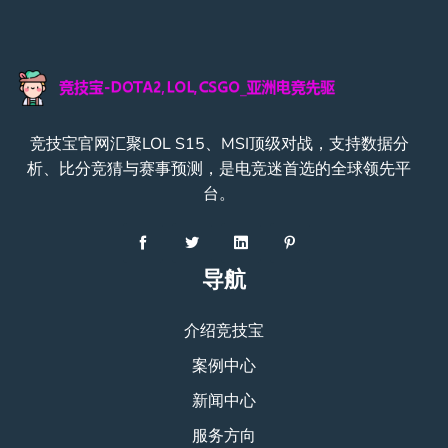
竞技宝官网汇聚LOL S15、MSI顶级对战，支持数据分
析、比分竞猜与赛事预测，是电竞迷首选的全球领先平
台。
导航
介绍竞技宝
案例中心
新闻中心
服务方向