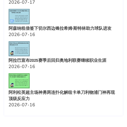
2026-07-17
阿森纳租借签下切尔西边锋拉希姆·斯特林助力球队进攻
2026-07-16
阿拉巴宣布2025赛季后回归奥地利联赛继续职业生涯
2026-07-16
阿利松英超主场神勇两连扑化解纽卡单刀利物浦门神再现
顶级反应力
2026-07-16