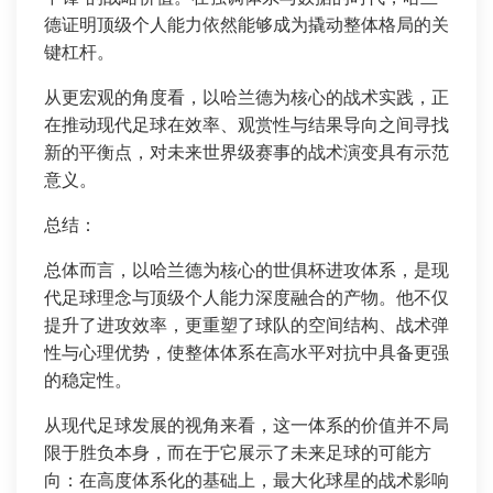
德证明顶级个人能力依然能够成为撬动整体格局的关
键杠杆。
从更宏观的角度看，以哈兰德为核心的战术实践，正
在推动现代足球在效率、观赏性与结果导向之间寻找
新的平衡点，对未来世界级赛事的战术演变具有示范
意义。
总结：
总体而言，以哈兰德为核心的世俱杯进攻体系，是现
代足球理念与顶级个人能力深度融合的产物。他不仅
提升了进攻效率，更重塑了球队的空间结构、战术弹
性与心理优势，使整体体系在高水平对抗中具备更强
的稳定性。
从现代足球发展的视角来看，这一体系的价值并不局
限于胜负本身，而在于它展示了未来足球的可能方
向：在高度体系化的基础上，最大化球星的战术影响