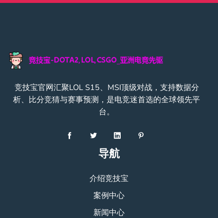
竞技宝官网汇聚LOL S15、MSI顶级对战，支持数据分
析、比分竞猜与赛事预测，是电竞迷首选的全球领先平
台。
导航
介绍竞技宝
案例中心
新闻中心