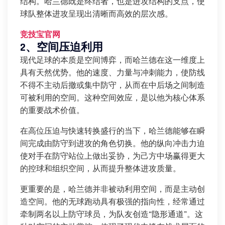
结构。哈兰德既是终结者，也是进攻结构的支点，使
球队整体进攻呈现出清晰而高效的层次感。
竞技宝官网
2、空间压迫利用
现代足球的本质是空间博弈，而哈兰德在这一维度上
具有天然优势。他的速度、力量与冲刺能力，使防线
不得不主动后撤或集中防守，从而在中后场之间制造
可被利用的空间。这种空间效应，是以他为核心体系
的重要战术价值。
在高位压迫与快速转换盛行的当下，哈兰德能够在瞬
间完成由防守到进攻的角色切换。他的纵向冲击力迫
使对手在防守站位上做出妥协，为己方中场赢得更大
的控球和组织空间，从而提升整体进攻质量。
更重要的是，哈兰德并非被动利用空间，而是主动创
造空间。他的无球跑动具有极强的指向性，经常通过
牵制两名以上防守球员，为队友创造“隐形通道”。这