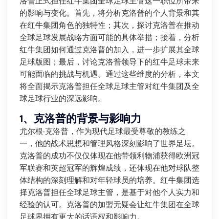
洛普正式担任红牛集团全球足球主管这一职位所带来
的影响与变化。首先，将分析克洛普的个人背景和其
在红牛集团角色的独特性；其次，探讨克洛普在推动
全球足球发展战略方面可能的具体举措；接着，分析
红牛集团如何通过克洛普的加入，进一步扩展其全球
足球版图；最后，讨论克洛普领导下的红牛足球未来
可能面临的挑战与机遇。通过这些维度的分析，本文
将全面揭示克洛普担任全球足球主管对红牛集团及全
球足球行业的深远影响。
1、克洛普的背景与影响力
尤尔根·克洛普，作为现代足球最受尊敬的教练之
一，他的战术思想和管理风格深刻影响了世界足坛。
克洛普的成功不仅仅体现在他带领利物浦获得欧洲冠
军联赛和英超冠军的辉煌成绩，还体现在他对球队整
体结构的深刻理解和对年轻球员的培养。红牛集团选
择克洛普担任全球足球主管，是基于对他个人实力和
经验的认可。克洛普的加盟无疑会让红牛集团在全球
足球界拥有更大的话语权和影响力。