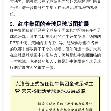
大动力。他可能会在全球范围内与各大品牌进行跨界
合作，进一步提升红牛集团在全球足球市场中的地
位。
3、红牛集团的全球足球版图扩展
红牛集团目前已经在全球多个国家和地区拥有多个足
球俱乐部，其中包括奥地利的红牛萨尔茨堡、德国的
RB莱比锡、美国的纽约红牛等。这些俱乐部在各自
的联赛中都取得了不小的成绩，但如何进一步扩大其
在全球足球版图中的影响力，仍然是红牛集团面临的
一大挑战。克洛普的加入，将是红牛集团在全球足球
版图扩展方面的重要一步。