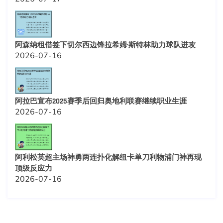
阿森纳租借签下切尔西边锋拉希姆·斯特林助力球队进攻
2026-07-16
阿拉巴宣布2025赛季后回归奥地利联赛继续职业生涯
2026-07-16
阿利松英超主场神勇两连扑化解纽卡单刀利物浦门神再现
顶级反应力
2026-07-16