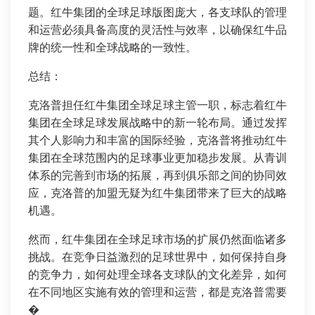
题。红牛集团的全球足球版图庞大，各支球队的管理
和运营必须具备高度的灵活性与效率，以确保红牛品
牌的统一性和全球战略的一致性。
总结：
克洛普担任红牛集团全球足球主管一职，标志着红牛
集团在全球足球发展战略中的新一轮布局。通过发挥
其个人影响力和丰富的国际经验，克洛普将推动红牛
集团在全球范围内的足球事业更加稳步发展。从青训
体系的完善到市场的拓展，再到俱乐部之间的协同效
应，克洛普的加盟无疑为红牛集团带来了巨大的战略
机遇。
然而，红牛集团在全球足球市场的扩展仍然面临诸多
挑战。在竞争日益激烈的足球世界中，如何保持自身
的竞争力，如何处理全球各支球队的文化差异，如何
在不同地区实施有效的管理和运营，都是克洛普需要
�