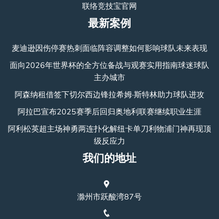
联络竞技宝官网
最新案例
麦迪逊因伤停赛热刺面临阵容调整如何影响球队未来表现
面向2026年世界杯的全方位备战与观赛实用指南球迷球队
主办城市
阿森纳租借签下切尔西边锋拉希姆·斯特林助力球队进攻
阿拉巴宣布2025赛季后回归奥地利联赛继续职业生涯
阿利松英超主场神勇两连扑化解纽卡单刀利物浦门神再现顶
级反应力
我们的地址
滁州市跃酸湾87号