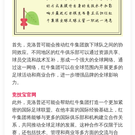
首先，克洛普可能会推动红牛集团旗下球队之间的协
同效应。不同地区的红牛俱乐部可以通过资源共享、
球员交流和战术互补，形成一个强大的全球网络。通
过这一网络，红牛集团可以在全球范围内开展更多的
足球活动和商业合作，进一步增强品牌的全球影响
力。
竞技宝官网
此外，克洛普还可能会帮助红牛集团打造一个更加紧
密的国际足球联盟。在他丰富的国际经验基础上，红
牛集团将能够与更多的国际俱乐部和机构建立合作关
系，共同推动全球足球的发展。这种合作不仅限于比
赛，还包括技术、管理和商业等多方面的交流与合