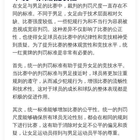
在女足与男足的比赛中，裁判的判罚尺度一直存在不
同的标准。不同于男足，女足由于技术层面相对欠
缺、比赛强度较低，一些犯规行为和不当行为容易被
忽视或宽容判罚。这种差异不仅影响了比赛的公正
性，也使得女足球员在比赛中的纪律性和竞技精神受
到质疑。为了提升比赛的整体观赏性和竞技水平，统
一红黄牌的判罚标准是非常有必要的。
首先，统一的判罚标准有助于提升女足的竞技水平。
当比赛中的判罚标准与男足接近时，球员将更加注重
规则的遵守，从而减少犯规行为，增强比赛的流畅性
和技术性。这对于球员的成长和球队的整体表现都是
积极的促进作用。
其次，统一标准能够增加比赛的公平性。统一的判罚
尺度能够确保所有球员无论性别，都会在相同的规则
下进行比赛，这有助于消除对女足不公平的偏见和质
疑，让女足运动员得到与男足运动员平等的尊重。