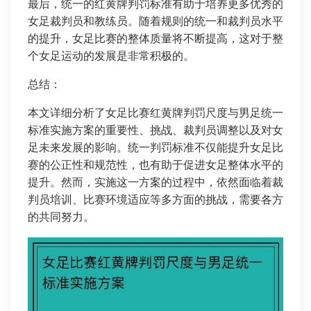
最后，统一的红黄牌判罚标准有助于培养更多优秀的
女足裁判员和教练员。随着规则的统一和裁判员水平
的提升，女足比赛的整体质量将不断提高，这对于整
个女足运动的发展是非常积极的。
总结：
本文详细分析了女足比赛红黄牌判罚尺度与男足统一
标准实施方案的重要性、挑战、裁判员调整以及对女
足未来发展的影响。统一判罚标准不仅能提升女足比
赛的公正性和规范性，也有助于促进女足整体水平的
提升。然而，实施这一方案的过程中，依然面临着裁
判员培训、比赛环境适应等多方面的挑战，需要各方
的共同努力。