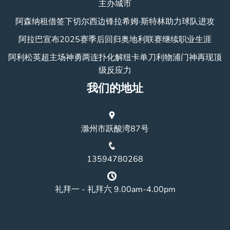
主办城市
阿森纳租借签下切尔西边锋拉希姆·斯特林助力球队进攻
阿拉巴宣布2025赛季后回归奥地利联赛继续职业生涯
阿利松英超主场神勇两连扑化解纽卡单刀利物浦门神再现顶
级反应力
我们的地址
滁州市跃酸湾87号
13594780268
礼拜一 - 礼拜六 9.00am-4.00pm