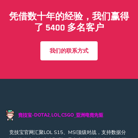
凭借数十年的经验，我们赢得
了 5400 多名客户
我们的联系方式
竞技宝官网汇聚LOL S15、MSI顶级对战，支持数据分