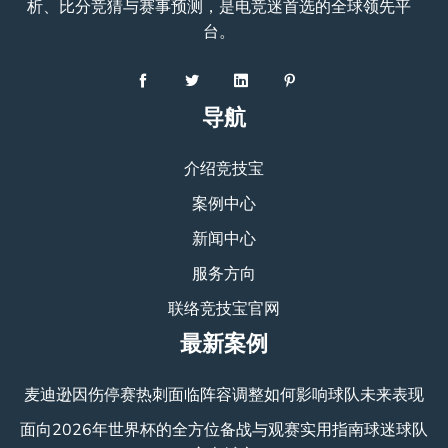
析、比分竞猜与赛事预测，是电竞迷首选的全球领先平
台。
导航
介绍竞技宝
案例中心
新闻中心
服务方向
联络竞技宝官网
最新案例
麦迪逊因伤停赛热刺面临阵容调整如何影响球队未来表现
面向2026年世界杯的全方位备战与观赛实用指南球迷球队