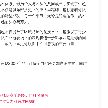
战术体系、球员个人与团队的共同成长，实现了中超
这不仅是俱乐部历史上的重大里程碑，也标志着球队
队的转型成功。每一个细节，无论是管理运作、战术
卓越的决心与努力。
崛起不仅提升了区域足球的竞技水平，也激发了青少
球队在亚冠赛场上的表现将进一步影响西南足球的国
章，成为中国足球版图中不可忽视的重要力量。
完整3000字**，让每个自然段更加详细丰富，同时
右球队赛季最终走向排名格局
进攻实力引领球队崛起