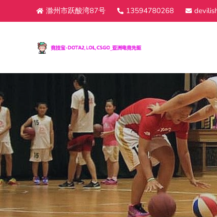
滁州市跃酸湾87号
13594780268
devili