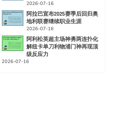
2026-07-16
阿拉巴宣布2025赛季后回归奥
地利联赛继续职业生涯
2026-07-16
阿利松英超主场神勇两连扑化
解纽卡单刀利物浦门神再现顶
级反应力
2026-07-16