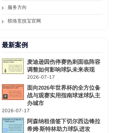
服务方向
联络竞技宝官网
最新案例
麦迪逊因伤停赛热刺面临阵容
调整如何影响球队未来表现
2026-07-17
面向2026年世界杯的全方位备
战与观赛实用指南球迷球队主
办城市
2026-07-17
阿森纳租借签下切尔西边锋拉
希姆·斯特林助力球队进攻