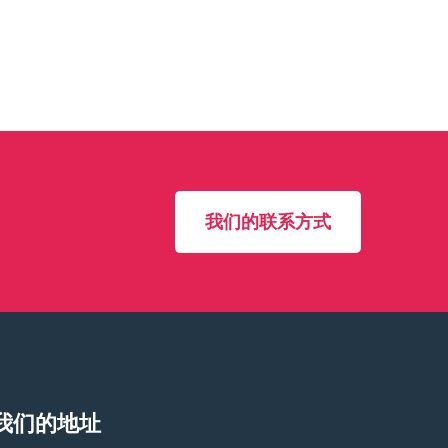
我们的联系方式
我们的地址