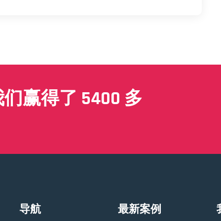
赢得了 5400 多
导航
最新案例