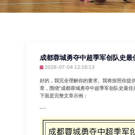
成都蓉城勇夺中超季军创队史最
2026-07-04 12:16:13
好的，我完全理解你的要求。我将按照你提供
章，围绕“成都蓉城勇夺中超季军创队史最佳
下面是完整文章示例：
---