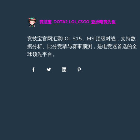
竞技宝官网汇聚LOL S15、MSI顶级对战，支持数
据分析、比分竞猜与赛事预测，是电竞迷首选的全
球领先平台。