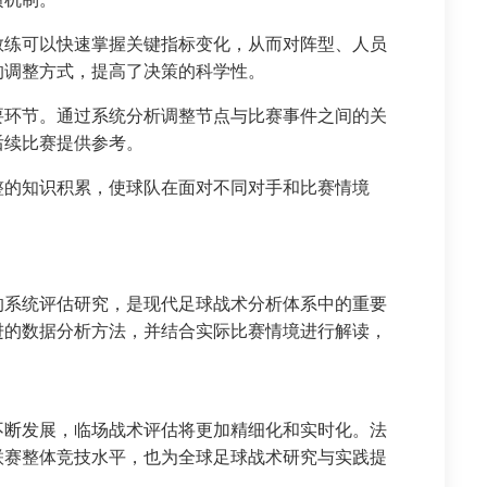
馈机制。
教练可以快速掌握关键指标变化，从而对阵型、人员
的调整方式，提高了决策的科学性。
要环节。通过系统分析调整节点与比赛事件之间的关
后续比赛提供参考。
整的知识积累，使球队在面对不同对手和比赛情境
的系统评估研究，是现代足球战术分析体系中的重要
进的数据分析方法，并结合实际比赛情境进行解读，
不断发展，临场战术评估将更加精细化和实时化。法
联赛整体竞技水平，也为全球足球战术研究与实践提