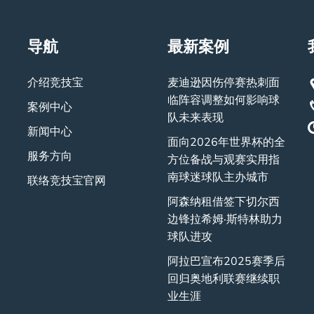
导航
最新案例
介绍竞技宝
麦迪逊因伤停赛热刺面
临阵容调整如何影响球
案例中心
队未来表现
新闻中心
面向2026年世界杯的全
服务方向
方位备战与观赛实用指
南球迷球队主办城市
联络竞技宝官网
阿森纳租借签下切尔西
边锋拉希姆·斯特林助力
球队进攻
阿拉巴宣布2025赛季后
回归奥地利联赛继续职
业生涯