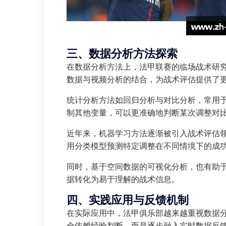
三、数据分析方法探索
在数据分析方法上，法甲联赛的临场战术研究 in
数据与视频分析的结合，为战术评估提供了
统计分析方法如回归分析与对比分析，常用
制其他变量，可以更准确地判断某次调整对
近年来，机器学习方法逐渐被引入战术评估
用分类模型预测特定调整在不同情境下的成
同时，基于空间数据的可视化分析，也有助
据转化为易于理解的战术信息。
四、实践应用与反馈机制
在实际应用中，法甲俱乐部越来越重视数据