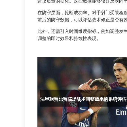
进攻质量的变化。这些数据能够较好反映阵
在防守层面，抢断成功率、对手射门受限程
前后的防守数据，可以评估战术修正是否有
此外，还需引入时间维度指标，例如调整发生
调整的即时效果和持续性表现。