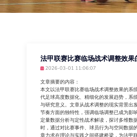
法甲联赛比赛临场战术调整效果
2026-03-01 11:06:07
文章摘要的内容：
本文以法甲联赛比赛临场战术调整效果的系
代足球高度数据化、精细化的发展趋势，系
与研究意义。文章从战术调整的现实背景出
节奏方面的独特性，强调临场调整已成为影
定量数据分析与定性战术解读，探讨多维数
时，通过对比赛事件、球员行为与空间数据
章力求在理论与实践之间搭建桥梁，为法甲