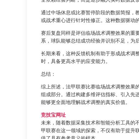
全依赖经验判断，而是逐步融入实时数据反
通过中场休息或比赛暂停阶段的数据简报，
或战术重心进行针对性修正。这种数据驱动
赛后复盘同样是评估临场战术调整效果的重
系，球队能够总结成功经验并识别不足，为
长期来看，这种反馈机制有助于形成战术调
时，具备更高水平的应变能力。
总结：
综上所述，法甲联赛比赛临场战术调整效果
组成部分。通过构建多维评估指标、引入先
能够更全面地理解战术调整的真实价值。
竞技宝网址
未来，随着数据采集技术和智能分析工具的
甲联赛在这一领域的探索，不仅有助于提升
供了具有参考意义的样本。