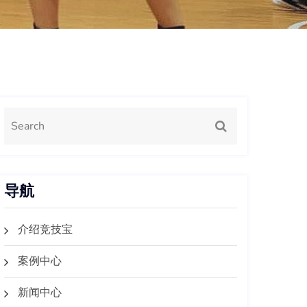
导航
介绍竞技宝
案例中心
新闻中心