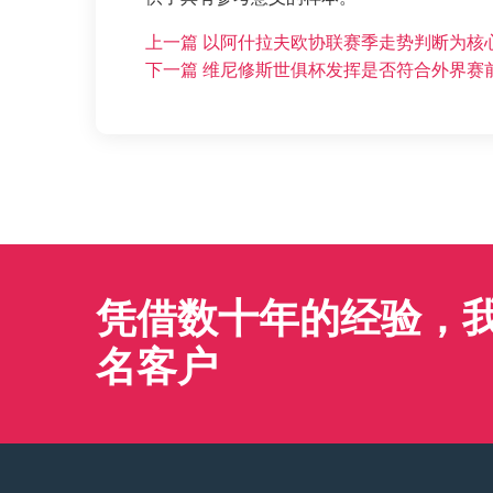
上一篇
以阿什拉夫欧协联赛季走势判断为核
下一篇
维尼修斯世俱杯发挥是否符合外界赛
凭借数十年的经验，我们
名客户