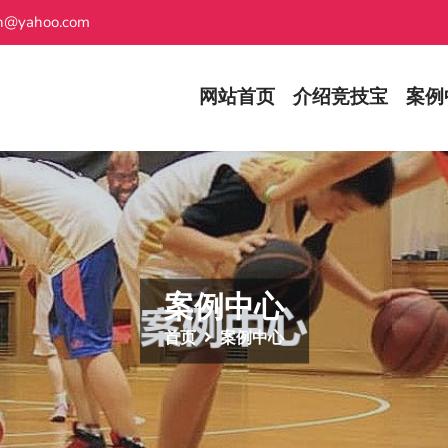
sh@yahoo.com
网站首页
介绍竞技宝
案例
案例中心
首页
案例中心