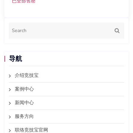
已全部售罄
导航
介绍竞技宝
案例中心
新闻中心
服务方向
联络竞技宝官网