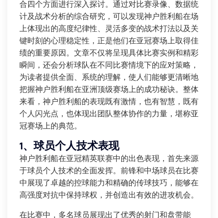
合四个方面进行深入探讨。通过对比赛录像、数据统
计及战术分析的综合研究，可以发现神户胜利船在场
上体现出的高度纪律性、灵活多变的战术打法以及关
键时刻的心理稳定性，正是他们在亚冠赛场上取得佳
绩的重要原因。文章不仅将呈现具体比赛实例和精彩
瞬间，还会分析球队在不同比赛情境下的应对策略，
为读者提供全面、系统的理解，使人们能够更清晰地
把握神户胜利船在亚洲顶级赛场上的成功秘诀。整体
来看，神户胜利船的表现既有激情，也有智慧，既有
个人闪光点，也体现出团队整体协作的力量，堪称亚
冠赛场上的典范。
1、球员个人技术表现
神户胜利船在亚冠精英联赛中的出色表现，首先来源
于球员个人技术的全面发挥。前锋和中场球员在比赛
中展现了卓越的控球能力和精确的传球技巧，能够在
高强度对抗中保持球权，并创造出有效的进攻机会。
在比赛中，多名球员展现出了优秀的射门和盘带能