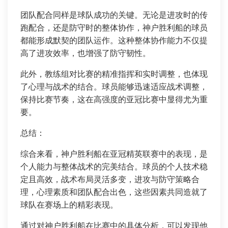
团队配合同样是球队成功的关键。无论是进攻时的传
跑配合，还是防守时的整体协作，神户胜利船的球员
都能形成默契的团队运作。这种整体协作能力不仅提
高了进攻效率，也增强了防守韧性。
此外，教练组对比赛的精准指挥和实时调整，也体现
了心理与战术的结合。球员能够迅速适应战术调整，
保持比赛节奏，这在高强度的亚冠比赛中显得尤为重
要。
总结：
综合来看，神户胜利船在亚冠精英联赛中的表现，是
个人能力与整体战术的完美结合。球员的个人技术稳
定且高效，战术布局灵活多变，进攻与防守策略合
理，心理素质和团队配合出色，这些因素共同造就了
球队在赛场上的精彩表现。
通过对神户胜利船在比赛中的具体分析，可以发现他