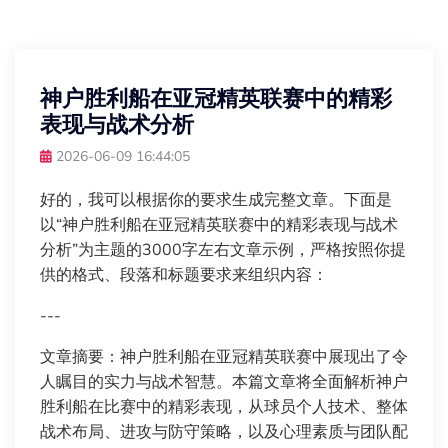
神户胜利船在亚冠精英联赛中的精彩
表现与战术分析
2026-06-09 16:44:05
好的，我可以根据你的要求生成完整文章。下面是
以“神户胜利船在亚冠精英联赛中的精彩表现与战术
分析”为主题的3000字左右文章示例，严格按照你提
供的格式、段落和标题要求来组织内容：
---
文章摘要：神户胜利船在亚冠精英联赛中展现出了令
人瞩目的实力与战术智慧。本篇文章将全面解析神户
胜利船在比赛中的精彩表现，从球员个人技术、整体
战术布局、进攻与防守策略，以及心理素质与团队配