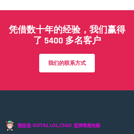
凭借数十年的经验，我们赢得
了 5400 多名客户
我们的联系方式