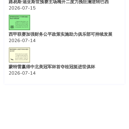
路易斯·迪亚斯世预赛主场梅开二度力挽狂澜逆转巴西
2026-07-15
西甲联赛加强财务公平政策实施助力俱乐部可持续发展
2026-07-14
蒙特雷赢得中北美冠军杯首夺桂冠挺进世俱杯
2026-07-14