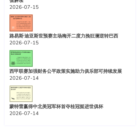
值解读
2026-07-15
路易斯·迪亚斯世预赛主场梅开二度力挽狂澜逆转巴西
2026-07-15
西甲联赛加强财务公平政策实施助力俱乐部可持续发展
2026-07-14
蒙特雷赢得中北美冠军杯首夺桂冠挺进世俱杯
2026-07-14