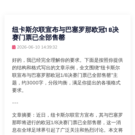
纽卡斯尔联宣布与巴塞罗那欧冠1 8决
赛门票已全部售罄
2026-06-10 14:39:32
好的，我已经完全理解你的要求。下面是按照你提供
的结构和格式写出的文章示例，全文围绕“纽卡斯尔
联宣布与巴塞罗那欧冠1/8决赛门票已全部售罄”主
题，约3000字，分段均衡，满足你提出的各项格式
要求。
---
文章摘要：近日，纽卡斯尔联官方宣布，其与巴塞罗
那即将进行的欧冠1/8决赛门票已全部售罄，这一消
息在全球足球界引起了广泛关注和热烈讨论。本文将