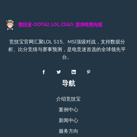
竞技宝官网汇聚LOL S15、MSI顶级对战，支持数据分
析、比分竞猜与赛事预测，是电竞迷首选的全球领先平
台。
导航
介绍竞技宝
案例中心
新闻中心
服务方向