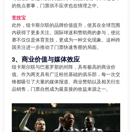
的焦点赛事，门票供不应求也在情理之中。
竞技宝
此外，纽卡斯尔联的品牌价值提升，使其在全球范围
内获得了更多关注。国际球迷和赞助商的参与，使比
赛不仅仅是体育竞技，更成为一种文化现象。这种跨
国关注进一步推动了门票快速售罄的局面。
3、商业价值与媒体效应
纽卡斯尔联与巴塞罗那的对阵，具有极高的商业价
值。作为两支具有广泛粉丝基础的俱乐部，每一次交
锋都吸引了大量的媒体报道、商业赞助以及相关衍生
品销售，门票自然成为最直接的收益来源之一。