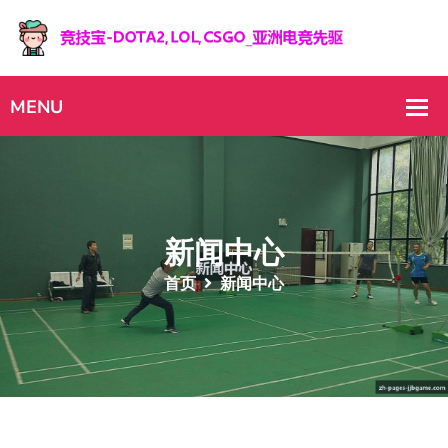
新闻中心
首页
新闻中心