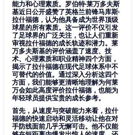
能力和心理素质。罗伯特·莱万多夫斯
基近日公开盛赞了英格兰前锋马库斯·
拉什福德，认为他具备成为世界顶级
球星的所有素质。这一评价不仅引发
了足球界的广泛关注，也让人们重新
审视拉什福德的成长轨迹和潜力。莱
万多夫斯基的评价涵盖了速度、技
术、心理素质和职业精神四个方面，
揭示了拉什福德在现代足球体系中不
可替代的价值。通过深入分析这四个
方面，我们能够更清晰地理解为何莱
万会如此高度评价拉什福德，也能为
年轻球员提供宝贵的成长参考。
首先，从速度与突破能力来看，拉什
福德的快速启动和灵活移动让他在对
手防线面前几乎无懈可击。他不仅能
够在短距离内爆发出惊人的速度，还