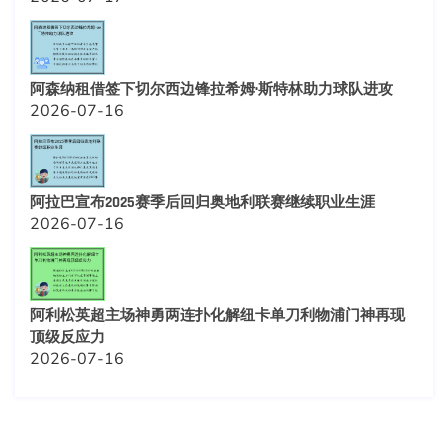
阿森纳租借签下切尔西边锋拉希姆·斯特林助力球队进攻
2026-07-16
阿拉巴宣布2025赛季后回归奥地利联赛继续职业生涯
2026-07-16
阿利松英超主场神勇两连扑化解纽卡单刀利物浦门神再现
顶级反应力
2026-07-16