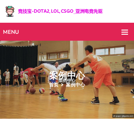
案例中心
首页
案例中心