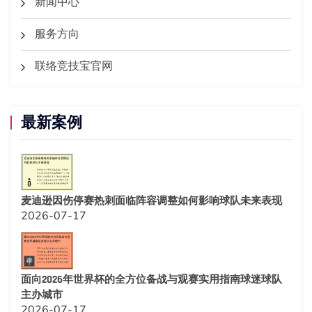
新闻中心
服务方向
联络竞技宝官网
最新案例
麦迪逊因伤停赛热刺面临阵容调整如何影响球队未来表现
2026-07-17
面向2026年世界杯的全方位备战与观赛实用指南球迷球队
主办城市
2026-07-17