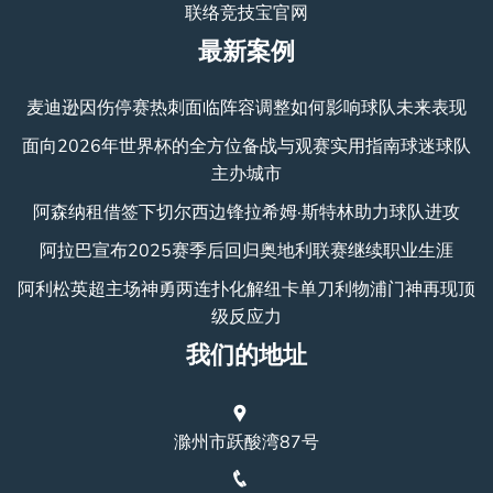
联络竞技宝官网
最新案例
麦迪逊因伤停赛热刺面临阵容调整如何影响球队未来表现
面向2026年世界杯的全方位备战与观赛实用指南球迷球队
主办城市
阿森纳租借签下切尔西边锋拉希姆·斯特林助力球队进攻
阿拉巴宣布2025赛季后回归奥地利联赛继续职业生涯
阿利松英超主场神勇两连扑化解纽卡单刀利物浦门神再现顶
级反应力
我们的地址
滁州市跃酸湾87号