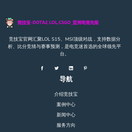
竞技宝官网汇聚LOL S15、MSI顶级对战，支持数据分
析、比分竞猜与赛事预测，是电竞迷首选的全球领先平
台。
导航
介绍竞技宝
案例中心
新闻中心
服务方向