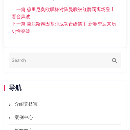
上一篇
穆里尼奥欧联杯对阵曼联被红牌罚离场登上
看台风波
下一篇
荷尔斯泰因基尔成功晋级德甲 新赛季迎来历
史性突破
导航
介绍竞技宝
案例中心