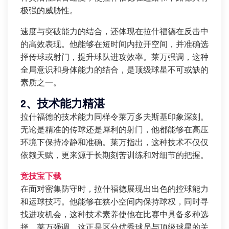
极强的威胁性。
速度与突破能力的结合，还体现在拉什福德在反击中
的高效表现。他能够在短时间内拉开空间，并准确选
择传球或射门，提升球队进攻效率。莱万强调，这种
全局意识和身体能力的结合，是顶级球星不可或缺的
素质之一。
2、技术能力精湛
拉什福德的技术能力同样令莱万多夫斯基印象深刻。
无论是精准的传球还是犀利的射门，他都能够在高压
环境下保持冷静和准确。莱万指出，这种技术不仅仅
依赖天赋，更来源于长期刻苦训练和对细节的把握。
竞技宝下载
在面对密集防守时，拉什福德展现出出色的控球能力
和运球技巧。他能够在狭小空间内保持球权，同时寻
找进攻机会，这种技术素养使他在比赛中具备多种选
择。莱万强调，这正是区分优秀球员与顶级球星的关