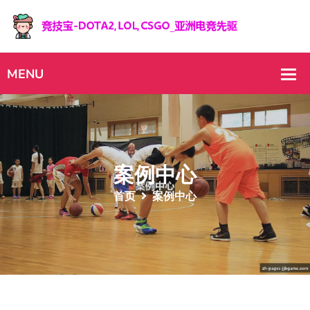
案例中心
首页
案例中心