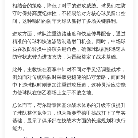
相结合的策略，降低了对手的进攻威胁。球员们在防
守时保持高度纪律性，不轻易给对方核心球员留出空
间，这种稳固的防守为球队赢得了多场关键胜利。
进攻方面，球队注重边路速度和快速传导配合，通过
精准的传球和快速渗透制造射门机会。同时，中场球
员在攻防转换中扮演关键角色，确保球队能够迅速从
防守状态转为进攻态势，为晋级奠定了战术基础。
此外，主教练在赛季中针对不同对手灵活调整战术，
例如面对传统强队时采取更稳健的防守策略，而面对
中下游球队时则更加注重进攻压迫，这种灵活应变能
力使球队在德乙赛场上立于不败之地。
总体而言，荷尔斯泰因基尔战术体系的升级不仅提升
了球队整体竞争力，也为新赛季德甲挑战打下了坚实
基础，显示了俱乐部在技战术方面的长远规划和执行
能力。