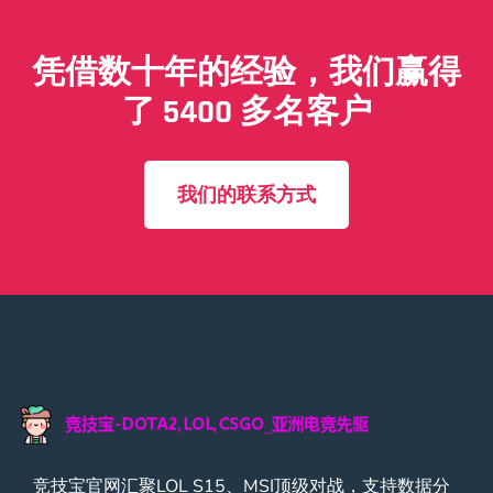
凭借数十年的经验，我们赢得
了 5400 多名客户
我们的联系方式
竞技宝官网汇聚LOL S15、MSI顶级对战，支持数据分