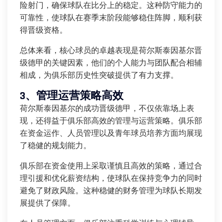
险射门，确保球队在比分上的稳定。这种防守能力的
可靠性，使球队在赛季末阶段能够稳住阵脚，顺利获
得晋级资格。
总体来看，核心球员的卓越表现是荷尔斯泰因基尔晋
级德甲的关键因素，他们的个人能力与团队配合相辅
相成，为俱乐部历史性突破提供了有力支撑。
3、管理运营策略高效
荷尔斯泰因基尔的成功晋级德甲，不仅依靠场上表
现，还得益于俱乐部高效的管理与运营策略。俱乐部
在资金运作、人员管理以及青年球员培养方面均展现
了稳健的规划能力。
俱乐部在资金使用上采取谨慎且高效的策略，通过合
理引援和优化薪资结构，使球队在保持竞争力的同时
避免了财政风险。这种稳健的财务管理为球队长期发
展提供了保障。