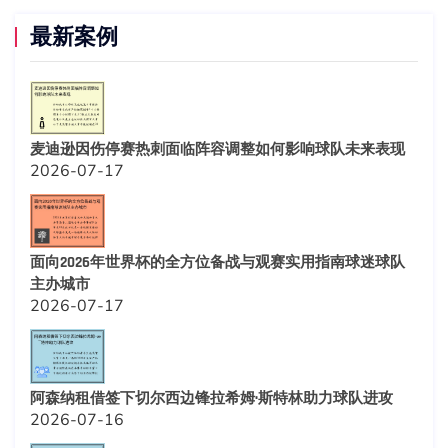
最新案例
麦迪逊因伤停赛热刺面临阵容调整如何影响球队未来表现
2026-07-17
面向2026年世界杯的全方位备战与观赛实用指南球迷球队
主办城市
2026-07-17
阿森纳租借签下切尔西边锋拉希姆·斯特林助力球队进攻
2026-07-16