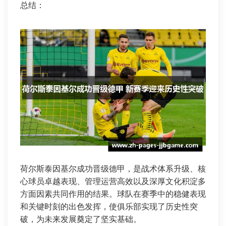
总结：
荷尔斯泰因基尔成功晋级德甲，是战术体系升级、核
心球员卓越表现、管理运营高效以及深厚文化积淀多
方面因素共同作用的结果。球队在赛季中的稳健表现
和关键时刻的出色发挥，使俱乐部实现了历史性突
破，为未来发展奠定了坚实基础。